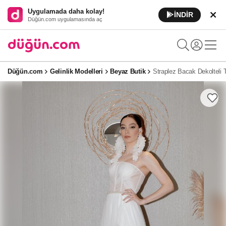
Uygulamada daha kolay!
İNDİR
Düğün.com uygulamasında aç
Düğün.com
Gelinlik Modelleri
Beyaz Butik
Straplez Bacak Dekolteli T