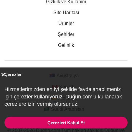
Gizlilik ve Kullanım
Site Haritası
Ürünler
Şehirler
Gelinlik
Çerezler
Avustralya
Kanada
Hizmetlerimizden en iyi şekilde faydalanabilmeniz
için çerezler kullanıyoruz. Düğün.com'u kullanarak
Almanya
çerezlere izin vermiş olursunuz.
Suudi Arabistan
Çerezleri Kabul Et
© 2007-2026 Düğün.com Tüm hakları saklıdır. Düğün ve