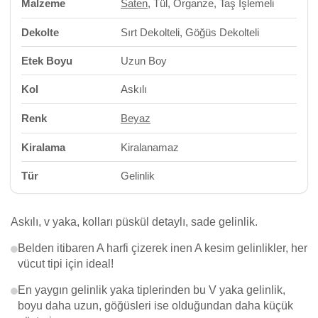
Malzeme
Saten
, Tül, Organze, Taş İşlemeli
Dekolte
Sırt Dekolteli, Göğüs Dekolteli
Etek Boyu
Uzun Boy
Kol
Askılı
Renk
Beyaz
Kiralama
Kiralanamaz
Tür
Gelinlik
Askılı, v yaka, kolları püskül detaylı, sade gelinlik.
Belden itibaren A harfi çizerek inen A kesim gelinlikler, her
vücut tipi için ideal!
En yaygın gelinlik yaka tiplerinden bu V yaka gelinlik,
boyu daha uzun, göğüsleri ise olduğundan daha küçük