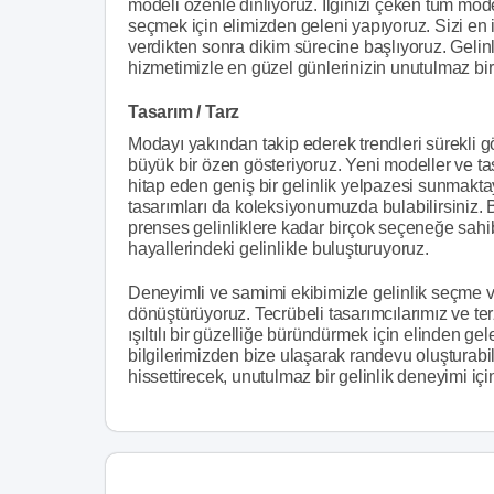
modeli özenle dinliyoruz. İlginizi çeken tüm model
seçmek için elimizden geleni yapıyoruz. Sizi en i
verdikten sonra dikim sürecine başlıyoruz. Gelinl
hizmetimizle en güzel günlerinizin unutulmaz bir
Tasarım / Tarz
Modayı yakından takip ederek trendleri sürekli
büyük bir özen gösteriyoruz. Yeni modeller ve ta
hitap eden geniş bir gelinlik yelpazesi sunmaktayı
tasarımları da koleksiyonumuzda bulabilirsiniz.
prenses gelinliklere kadar birçok seçeneğe sahibi
hayallerindeki gelinlikle buluşturuyoruz.
Deneyimli ve samimi ekibimizle gelinlik seçme v
dönüştürüyoruz. Tecrübeli tasarımcılarımız ve ter
ışıltılı bir güzelliğe büründürmek için elinden gel
bilgilerimizden bize ulaşarak randevu oluşturabilir
hissettirecek, unutulmaz bir gelinlik deneyimi iç