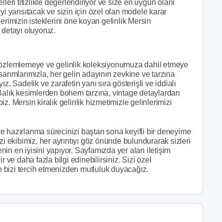
leri titizlikle değerlendiriyor ve size en uygun olanı
yi yansıtacak ve sizin için özel olan modele karar
erimizin isteklerini öne koyan gelinlik Mersin
 detayı oluyoruz.
 gözlemlemeye ve gelinlik koleksiyonumuza dahil etmeye
sarımlarımızla, her gelin adayının zevkine ve tarzına
z. Sadelik ve zarafetin yanı sıra gösterişli ve iddialı
 Balık kesimlerden bohem tarzına, vintage detaylardan
z. Mersin kiralık gelinlik hizmetimizle gelinlerimizi
e hazırlanma sürecinizi baştan sona keyifli bir deneyime
zi ekibimiz, her ayrıntıyı göz önünde bulundurarak sizleri
enin en iyisini yapıyor. Sayfamızda yer alan iletişim
 ve daha fazla bilgi edinebilirsiniz. Sizi özel
in bizi tercih etmenizden mutluluk duyacağız.