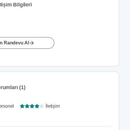
şim Bilgileri
n Randevu Al
umları (1)
ersonel
İletişim