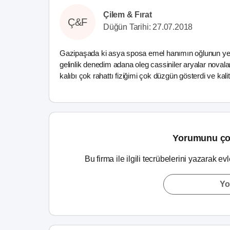
Çilem & Fırat
Ç&F
Düğün Tarihi: 27.07.2018
Gazipaşada ki asya sposa emel hanımın oğlunun yerid
gelinlik denedim adana oleg cassiniler aryalar nova
kalıbı çok rahattı fiziğimi çok düzgün gösterdi ve kal
Yorumunu ço
Bu firma ile ilgili tecrübelerini yazarak ev
Yo