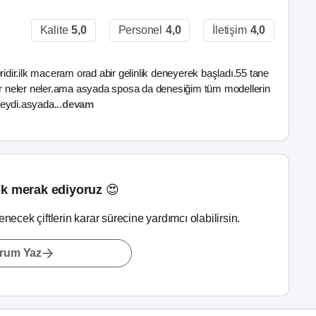
Kalite
5,0
Personel
4,0
İletişim
4,0
ir.ilk maceram orad abir gelinlik deneyerek başladı.55 tane
lar neler neler.ama asyada sposa da denesiğim tüm modellerin
iteydi.asyada
...
devam
k merak ediyoruz 😍
lenecek çiftlerin karar sürecine yardımcı olabilirsin.
rum Yaz