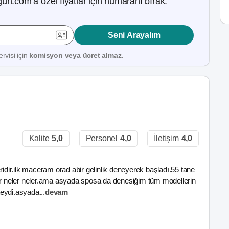
ün.com’a özel fiyatlar için numaranı bırak.
Seni Arayalım
rvisi için
komisyon veya ücret almaz.
Kalite
5,0
Personel
4,0
İletişim
4,0
ir.ilk maceram orad abir gelinlik deneyerek başladı.55 tane
lar neler neler.ama asyada sposa da denesiğim tüm modellerin
iteydi.asyada
...
devam