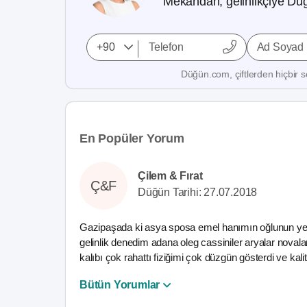
Mekandan, gelinlikçiye Düğ
Ad Soyad
Düğün.com, çiftlerden hiçbir se
En Popüler Yorum
Çilem & Fırat
Ç&F
Düğün Tarihi: 27.07.2018
Gazipaşada ki asya sposa emel hanımın oğlunun yerid
gelinlik denedim adana oleg cassiniler aryalar nova
kalıbı çok rahattı fiziğimi çok düzgün gösterdi ve kal
Bütün Yorumlar