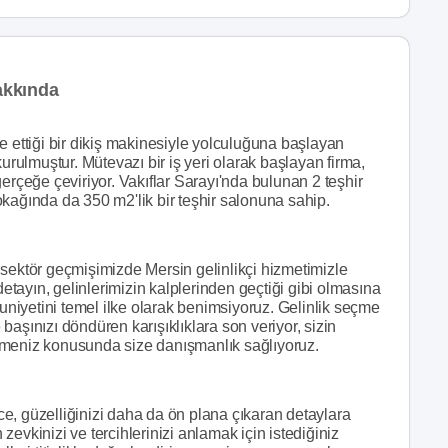
akkında
e ettiği bir dikiş makinesiyle yolculuğuna başlayan
ulmuştur. Mütevazı bir iş yeri olarak başlayan firma,
erçeğe çeviriyor. Vakıflar Sarayı'nda bulunan 2 teşhir
kağında da 350 m2'lik bir teşhir salonuna sahip.
 sektör geçmişimizde Mersin gelinlikçi hizmetimizle
detayın, gelinlerimizin kalplerinden geçtiği gibi olmasına
iyetini temel ilke olarak benimsiyoruz. Gelinlik seçme
aşınızı döndüren karışıklıklara son veriyor, sizin
çmeniz konusunda size danışmanlık sağlıyoruz.
e, güzelliğinizi daha da ön plana çıkaran detaylara
n zevkinizi ve tercihlerinizi anlamak için istediğiniz