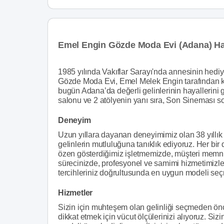
Emel Engin Gözde Moda Evi (Adana) H
1985 yılında Vakıflar Sarayı'nda annesinin hediy
Gözde Moda Evi, Emel Melek Engin tarafından kur
bugün Adana’da değerli gelinlerinin hayallerini g
salonu ve 2 atölyenin yanı sıra, Son Sineması so
Deneyim
Uzun yıllara dayanan deneyimimiz olan 38 yıllık
gelinlerin mutluluğuna tanıklık ediyoruz. Her bir 
özen gösterdiğimiz işletmemizde, müşteri memnun
sürecinizde, profesyonel ve samimi hizmetimizle b
tercihleriniz doğrultusunda en uygun modeli se
Hizmetler
Sizin için muhteşem olan gelinliği seçmeden önc
dikkat etmek için vücut ölçülerinizi alıyoruz. Sizi