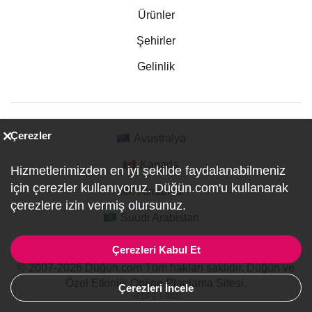
Ürünler
Şehirler
Gelinlik
Çerezler
Avustralya
Kanada
Hizmetlerimizden en iyi şekilde faydalanabilmeniz
için çerezler kullanıyoruz. Düğün.com'u kullanarak
Almanya
çerezlere izin vermiş olursunuz.
Suudi Arabistan
Çerezleri Kabul Et
© 2007-2026 Düğün.com Tüm hakları saklıdır. Düğün ve
Özel Etkinlik Online Planlama Sitesi.
Çerezleri İncele
ref:DF1-1-9820