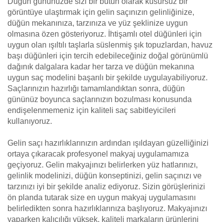
Düğün gününüzde sizi bir bütün olarak kusursuz bir
görüntüye ulaştırmak için gelin saçınızın gelinliğinize,
düğün mekanınıza, tarzınıza ve yüz şeklinize uygun
olmasına özen gösteriyoruz. İhtişamlı otel düğünleri için
uygun olan ışıltılı taşlarla süslenmiş şık topuzlardan, havuz
başı düğünleri için tercih edebileceğiniz doğal görünümlü
dağınık dalgalara kadar her tarza ve düğün mekanına
uygun saç modelini başarılı bir şekilde uygulayabiliyoruz.
Saçlarınızın hazırlığı tamamlandıktan sonra, düğün
gününüz boyunca saçlarınızın bozulması konusunda
endişelenmemeniz için kaliteli saç sabitleyicileri
kullanıyoruz.
Gelin saçı hazırlıklarınızın ardından ışıldayan güzelliğinizi
ortaya çıkaracak profesyonel makyaj uygulamamıza
geçiyoruz. Gelin makyajınızı belirlerken yüz hatlarınızı,
gelinlik modelinizi, düğün konseptinizi, gelin saçınızı ve
tarzınızı iyi bir şekilde analiz ediyoruz. Sizin görüşlerinizi
ön planda tutarak size en uygun makyaj uygulamasını
belirledikten sonra hazırlıklarınıza başlıyoruz. Makyajınızı
yaparken kalıcılığı yüksek, kaliteli markaların ürünlerini