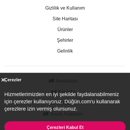
Gizlilik ve Kullanım
Site Haritası
Ürünler
Şehirler
Gelinlik
Çerezler
Avustralya
Kanada
Hizmetlerimizden en iyi şekilde faydalanabilmeniz
için çerezler kullanıyoruz. Düğün.com'u kullanarak
Almanya
çerezlere izin vermiş olursunuz.
Suudi Arabistan
Çerezleri Kabul Et