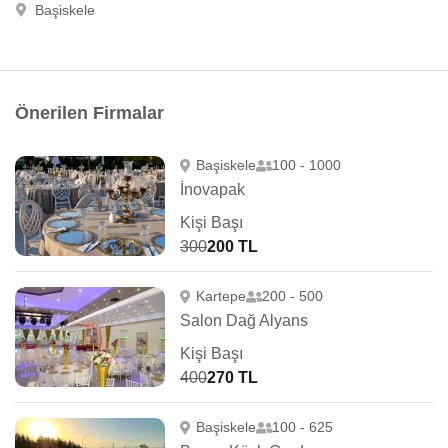
Başiskele
Önerilen Firmalar
Başiskele
100 - 1000
İnovapak
Kişi Başı
300
200 TL
Kartepe
200 - 500
Salon Dağ Alyans
Kişi Başı
400
270 TL
Başiskele
100 - 625