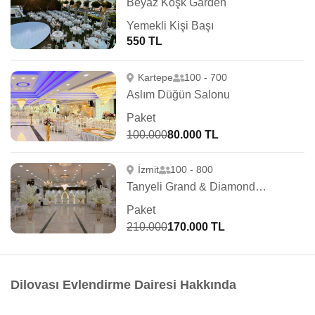
Beyaz Köşk Garden
Yemekli Kişi Başı
550 TL
Kartepe
100 - 700
Aslım Düğün Salonu
Paket
100.000
80.000 TL
İzmit
100 - 800
Tanyeli Grand & Diamond Düğün Salonları
Paket
210.000
170.000 TL
Dilovası Evlendirme Dairesi Hakkında