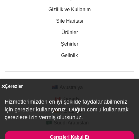
Gizlilik ve Kullanım
Site Haritası
Ürünler
Şehirler
Gelinlik
Çerezler
Avustralya
Kanada
Hizmetlerimizden en iyi şekilde faydalanabilmeniz
için çerezler kullanıyoruz. Düğün.com'u kullanarak
Almanya
çerezlere izin vermiş olursunuz.
Suudi Arabistan
Çerezleri Kabul Et