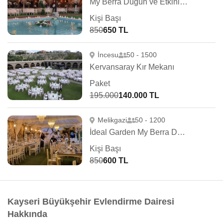
My Berra Düğün ve Etkinlik Merkezi
Kişi Başı
850
650 TL
İncesu
50 - 1500
Kervansaray Kır Mekanı
Paket
195.000
140.000 TL
Melikgazi
50 - 1200
İdeal Garden My Berra Düğün Salonu
Kişi Başı
850
600 TL
Kayseri Büyükşehir Evlendirme Dairesi
Hakkında