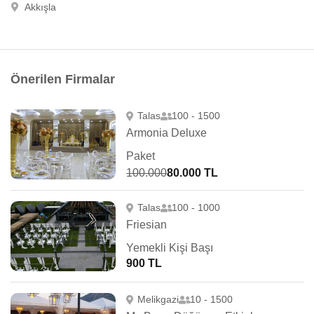
Akkışla
Önerilen Firmalar
Talas
100 - 1500
Armonia Deluxe
Paket
100.000
80.000 TL
Talas
100 - 1000
Friesian
Yemekli Kişi Başı
900 TL
Melikgazi
10 - 1500