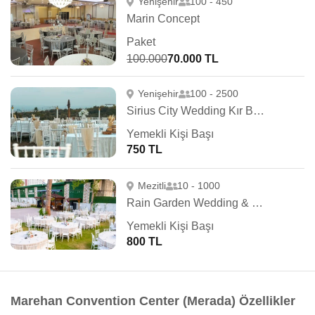
Yenişehir
100 - 450
Marin Concept
Paket
100.000
70.000 TL
Yenişehir
100 - 2500
Sirius City Wedding Kır Bahçesi
Yemekli Kişi Başı
750 TL
Mezitli
10 - 1000
Rain Garden Wedding & Event
Yemekli Kişi Başı
800 TL
Marehan Convention Center (Merada) Özellikler