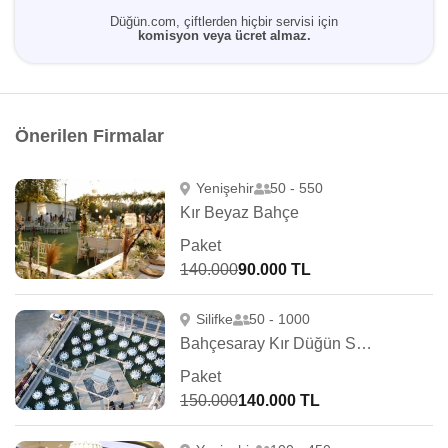
Düğün.com, çiftlerden hiçbir servisi için
komisyon veya ücret almaz.
Önerilen Firmalar
Yenişehir
50 - 550
Kır Beyaz Bahçe
Paket
140.000
90.000 TL
Silifke
50 - 1000
Bahçesaray Kır Düğün Salonu
Paket
150.000
140.000 TL