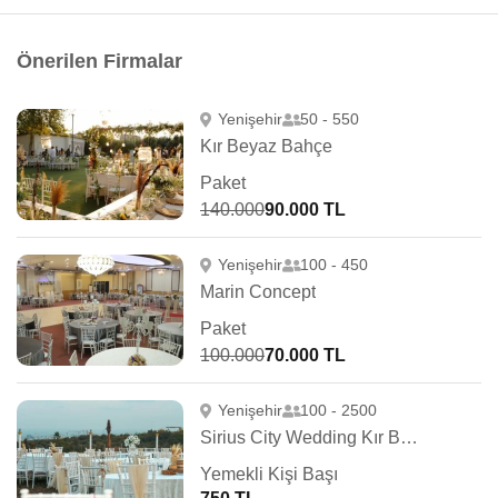
Önerilen Firmalar
Yenişehir
50 - 550
Kır Beyaz Bahçe
Paket
140.000
90.000 TL
Yenişehir
100 - 450
Marin Concept
Paket
100.000
70.000 TL
Yenişehir
100 - 2500
Sirius City Wedding Kır Bahçesi
Yemekli Kişi Başı