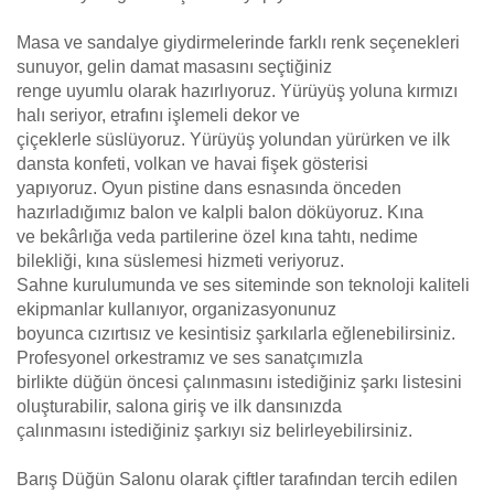
Masa ve sandalye giydirmelerinde farklı renk seçenekleri
sunuyor, gelin damat masasını seçtiğiniz
renge uyumlu olarak hazırlıyoruz. Yürüyüş yoluna kırmızı
halı seriyor, etrafını işlemeli dekor ve
çiçeklerle süslüyoruz. Yürüyüş yolundan yürürken ve ilk
dansta konfeti, volkan ve havai fişek gösterisi
yapıyoruz. Oyun pistine dans esnasında önceden
hazırladığımız balon ve kalpli balon döküyoruz. Kına
ve bekârlığa veda partilerine özel kına tahtı, nedime
bilekliği, kına süslemesi hizmeti veriyoruz.
Sahne kurulumunda ve ses siteminde son teknoloji kaliteli
ekipmanlar kullanıyor, organizasyonunuz
boyunca cızırtısız ve kesintisiz şarkılarla eğlenebilirsiniz.
Profesyonel orkestramız ve ses sanatçımızla
birlikte düğün öncesi çalınmasını istediğiniz şarkı listesini
oluşturabilir, salona giriş ve ilk dansınızda
çalınmasını istediğiniz şarkıyı siz belirleyebilirsiniz.
Barış Düğün Salonu olarak çiftler tarafından tercih edilen