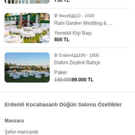
750 TL
Mezitli
10 - 1000
Rain Garden Wedding & Event
Yemekli Kişi Başı
800 TL
Erdemli
100 - 1000
Datlım Zeytinli Bahçe
Paket
130.000
99.000 TL
Erdemli Kocahasanlı Düğün Salonu Özellikler
Manzara
Şehir manzaralı