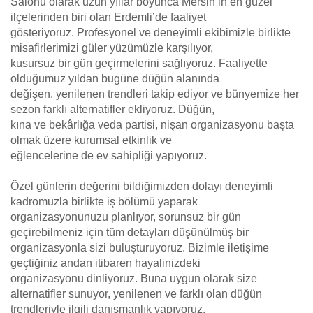
Salonu olarak uzun yıllar boyunca Mersin’in en güzel
ilçelerinden biri olan Erdemli’de faaliyet
gösteriyoruz. Profesyonel ve deneyimli ekibimizle birlikte
misafirlerimizi güler yüzümüzle karşılıyor,
kusursuz bir gün geçirmelerini sağlıyoruz. Faaliyette
olduğumuz yıldan bugüne düğün alanında
değişen, yenilenen trendleri takip ediyor ve bünyemize her
sezon farklı alternatifler ekliyoruz. Düğün,
kına ve bekârlığa veda partisi, nişan organizasyonu başta
olmak üzere kurumsal etkinlik ve
eğlencelerine de ev sahipliği yapıyoruz.
Özel günlerin değerini bildiğimizden dolayı deneyimli
kadromuzla birlikte iş bölümü yaparak
organizasyonunuzu planlıyor, sorunsuz bir gün
geçirebilmeniz için tüm detayları düşünülmüş bir
organizasyonla sizi buluşturuyoruz. Bizimle iletişime
geçtiğiniz andan itibaren hayalinizdeki
organizasyonu dinliyoruz. Buna uygun olarak size
alternatifler sunuyor, yenilenen ve farklı olan düğün
trendleriyle ilgili danışmanlık yapıyoruz.