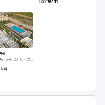
1.000
750 TL
Otel
Samandağ
10 - 1200
i Başı