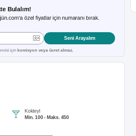
kte Bulalım!
ün.com’a özel fiyatlar için numaranı bırak.
Seni Arayalım
rvisi için
komisyon veya ücret almaz.
Kokteyl
Min. 100 - Maks. 450