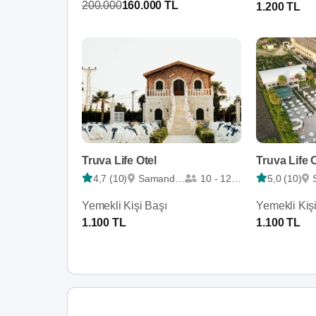
200.000
160.000 TL
1.200 TL
Truva Life Otel
Truva Life 
4,7 (10)
Samandağ
10 - 1200
5,0 (10)
Yemekli Kişi Başı
Yemekli Kiş
1.100 TL
1.100 TL