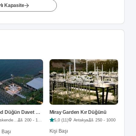
lı Kapasite
Fer Diamond Düğün Davet Organizasyon
Miray Garden Kır Düğünü
İskenderun
200 - 1600
5,0 (11)
Antakya
250 - 1000
Kişi Başı
i Başı