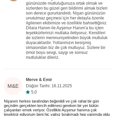
gününüzde mutluluğunuza ortak olmak ve
sizlerden bu güzel geri bildirimi almak bizleri
son derece gururlandırdı. Nişan gününüzün
unutulmaz geçmesi için her detayla özenle
ilgilenen ekibimize ve özellikle bahsettiğiniz
Dilara Hanım ile Ayşenur Hanım'a bu içten
teşekkürlerinizi mutlaka iletiyoruz. Kendileri
de sizlerin memnuniyetinden büyük mutluluk
duyacaklardır. Yollarımızın kesişmiş
olmasından biz de çok mutluyuz. Sizlere bir
ömür boyu sevgi, saygı ve sonsuz
mutluluklar dileriz.
Merve & Emir
M&E
Düğün Tarihi: 16.11.2025
5,0
Nişanım herkes tarafından beğenildi ve çok rahat bir gün
geçirdim gerçekten tercih edilmesi gereken bir yer bütün
çalışanları emek veriyor. Özellikle Ayşenur hanıma çok
teşekkür ediyorum beni hiç yalnız bırakmadı hep yanımda oldu