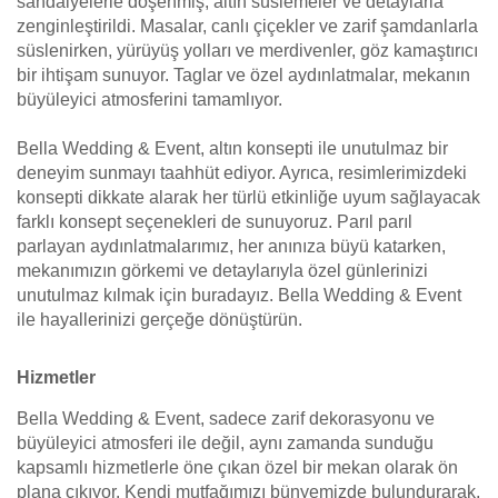
sandalyelerle döşenmiş, altın süslemeler ve detaylarla
zenginleştirildi. Masalar, canlı çiçekler ve zarif şamdanlarla
süslenirken, yürüyüş yolları ve merdivenler, göz kamaştırıcı
bir ihtişam sunuyor. Taglar ve özel aydınlatmalar, mekanın
büyüleyici atmosferini tamamlıyor.
Bella Wedding & Event, altın konsepti ile unutulmaz bir
deneyim sunmayı taahhüt ediyor. Ayrıca, resimlerimizdeki
konsepti dikkate alarak her türlü etkinliğe uyum sağlayacak
farklı konsept seçenekleri de sunuyoruz. Parıl parıl
parlayan aydınlatmalarımız, her anınıza büyü katarken,
mekanımızın görkemi ve detaylarıyla özel günlerinizi
unutulmaz kılmak için buradayız. Bella Wedding & Event
ile hayallerinizi gerçeğe dönüştürün.
Hizmetler
Bella Wedding & Event, sadece zarif dekorasyonu ve
büyüleyici atmosferi ile değil, aynı zamanda sunduğu
kapsamlı hizmetlerle öne çıkan özel bir mekan olarak ön
plana çıkıyor. Kendi mutfağımızı bünyemizde bulundurarak,