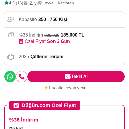
4,9 (16)
2. yıl
Ayvalı, Keçiören
Kapasite
350 - 750 Kişi
%36 İndirim
185.000 TL
290.000
Özel Fiyat
Son 3 Gün
2025
Çiftlerin Tercihi
Teklif Al
1 saatte cevap verir
Düğün.com Özel Fiyat
%36 İndirim
Paket