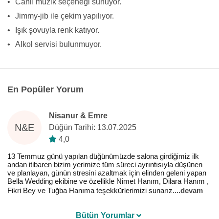
•
Canlı müzik seçeneği sunuyor.
•
Jimmy-jib ile çekim yapılıyor.
•
Işık şovuyla renk katıyor.
•
Alkol servisi bulunmuyor.
En Popüler Yorum
Nisanur & Emre
N&E
Düğün Tarihi: 13.07.2025
4,0
13 Temmuz günü yapılan düğünümüzde salona girdiğimiz ilk
andan itibaren bizim yerimize tüm süreci ayrıntısıyla düşünen
ve planlayan, günün stresini azaltmak için elinden geleni yapan
Bella Wedding ekibine ve özellikle Nimet Hanım, Dilara Hanım ,
Fikri Bey ve Tuğba Hanıma teşekkürlerimizi sunarız.
...
devam
Bütün Yorumlar