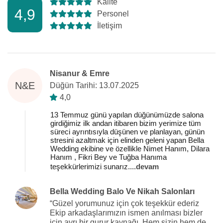
Kalite
4,9
Personel
İletişim
Nisanur & Emre
N&E
Düğün Tarihi: 13.07.2025
4,0
13 Temmuz günü yapılan düğünümüzde salona
girdiğimiz ilk andan itibaren bizim yerimize tüm
süreci ayrıntısıyla düşünen ve planlayan, günün
stresini azaltmak için elinden geleni yapan Bella
Wedding ekibine ve özellikle Nimet Hanım, Dilara
Hanım , Fikri Bey ve Tuğba Hanıma
teşekkürlerimizi sunarız.
...
devam
Bella Wedding Balo Ve Nikah Salonları
“Güzel yorumunuz için çok teşekkür ederiz
Ekip arkadaşlarımızın ismen anılması bizler
için ayrı bir gurur kaynağı. Hem sizin hem de