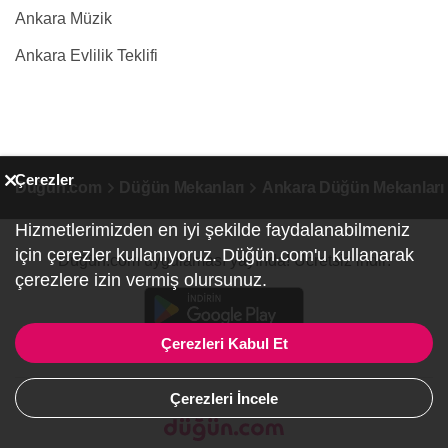
Ankara Müzik
Ankara Evlilik Teklifi
Çerezler
Düğün.com
Düğün Mekanları
Ankara Düğün Mekanları
Hizmetlerimizden en iyi şekilde faydalanabilmeniz
için çerezler kullanıyoruz. Düğün.com'u kullanarak
Düğün.com uygulaması yayında! Ücretsiz indir:
çerezlere izin vermiş olursunuz.
Çerezleri Kabul Et
Çerezleri İncele