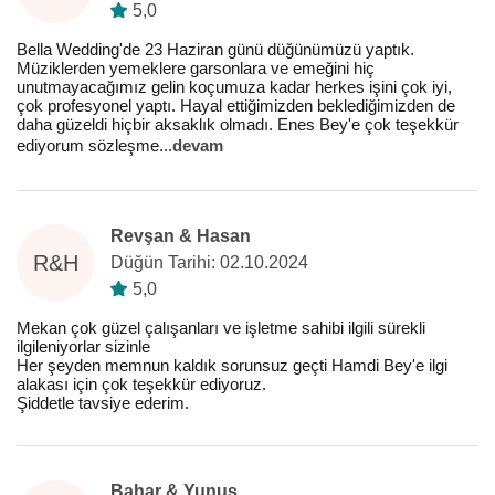
5,0
Bella Wedding'de 23 Haziran günü düğünümüzü yaptık.
Müziklerden yemeklere garsonlara ve emeğini hiç
unutmayacağımız gelin koçumuza kadar herkes işini çok iyi,
çok profesyonel yaptı. Hayal ettiğimizden beklediğimizden de
daha güzeldi hiçbir aksaklık olmadı. Enes Bey'e çok teşekkür
ediyorum sözleşme
...
devam
Revşan & Hasan
R&H
Düğün Tarihi: 02.10.2024
5,0
Mekan çok güzel çalışanları ve işletme sahibi ilgili sürekli
ilgileniyorlar sizinle
Her şeyden memnun kaldık sorunsuz geçti Hamdi Bey'e ilgi
alakası için çok teşekkür ediyoruz.
Şiddetle tavsiye ederim.
Bahar & Yunus