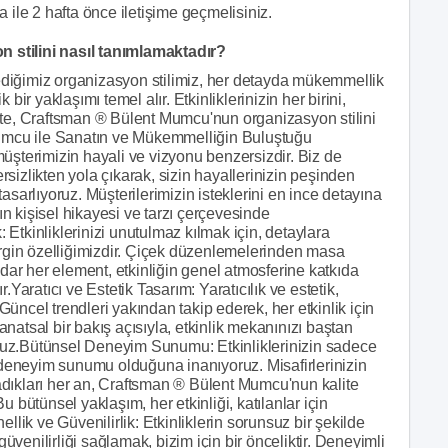
e 2 hafta önce iletişime geçmelisiniz.
stilini nasıl tanımlamaktadır?
iğimiz organizasyon stilimiz, her detayda mükemmellik
 bir yaklaşımı temel alır. Etkinliklerinizin her birini,
 İşte, Craftsman ® Bülent Mumcu'nun organizasyon stilini
umcu ile Sanatın ve Mükemmelliğin Buluştuğu
şterimizin hayali ve vizyonu benzersizdir. Biz de
izlikten yola çıkarak, sizin hayallerinizin peşinden
sarlıyoruz. Müşterilerimizin isteklerini en ince detayına
ın kişisel hikayesi ve tarzı çerçevesinde
 Etkinliklerinizi unutulmaz kılmak için, detaylara
rgin özelliğimizdir. Çiçek düzenlemelerinden masa
dar her element, etkinliğin genel atmosferine katkıda
r.Yaratıcı ve Estetik Tasarım: Yaratıcılık ve estetik,
Güncel trendleri yakından takip ederek, her etkinlik için
anatsal bir bakış açısıyla, etkinlik mekanınızı baştan
oruz.Bütünsel Deneyim Sunumu: Etkinliklerinizin sadece
 deneyim sunumu olduğuna inanıyoruz. Misafirlerinizin
şadıkları her an, Craftsman ® Bülent Mumcu'nun kalite
Bu bütünsel yaklaşım, her etkinliği, katılanlar için
lik ve Güvenilirlik: Etkinliklerin sorunsuz bir şekilde
üvenilirliği sağlamak, bizim için bir önceliktir. Deneyimli