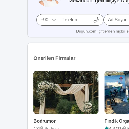
Mekandan, gelinlikçiye Düğ
Ad Soyad
Düğün.com, çiftlerden hiçbir se
Önerilen Firmalar
Bodrumor
Fındık Org
1
Bodrum
4,8 (11)