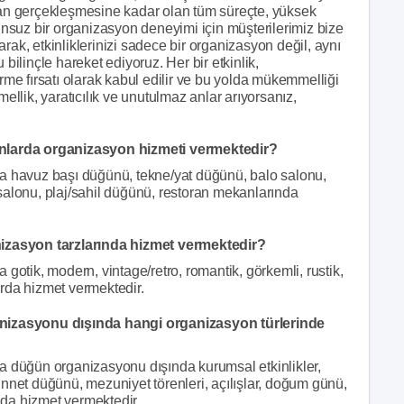
dan gerçekleşmesine kadar olan tüm süreçte, yüksek
unsuz bir organizasyon deneyimi için müşterilerimiz bize
ak, etkinliklerinizi sadece bir organizasyon değil, aynı
bilinçle hareket ediyoruz. Her bir etkinlik,
rme fırsatı olarak kabul edilir ve bu yolda mükemmelliği
ellik, yaratıcılık ve unutulmaz anlar arıyorsanız,
larda organizasyon hizmeti vermektedir?
havuz başı düğünü, tekne/yat düğünü, balo salonu,
salonu, plaj/sahil düğünü, restoran mekanlarında
zasyon tarzlarında hizmet vermektedir?
ik, modern, vintage/retro, romantik, görkemli, rustik,
rda hizmet vermektedir.
zasyonu dışında hangi organizasyon türlerinde
üğün organizasyonu dışında kurumsal etkinlikler,
nnet düğünü, mezuniyet törenleri, açılışlar, doğum günü,
ında hizmet vermektedir.