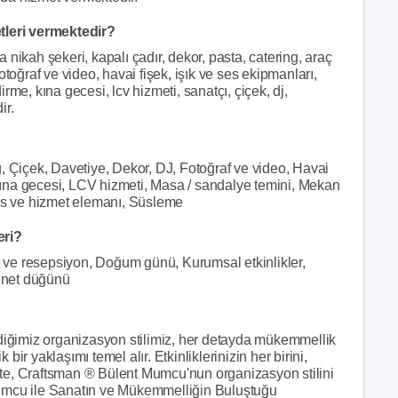
leri vermektedir?
ah şekeri, kapalı çadır, dekor, pasta, catering, araç
toğraf ve video, havai fişek, işık ve ses ekipmanları,
me, kına gecesi, lcv hizmeti, sanatçı, çiçek, dj,
ir.
, Çiçek, Davetiye, Dekor, DJ, Fotoğraf ve video, Havai
, Kına gecesi, LCV hizmeti, Masa / sandalye temini, Mekan
vis ve hizmet elemanı, Süsleme
eri?
et ve resepsiyon, Doğum günü, Kurumsal etkinlikler,
ünnet düğünü
ğimiz organizasyon stilimiz, her detayda mükemmellik
 bir yaklaşımı temel alır. Etkinliklerinizin her birini,
 İşte, Craftsman ® Bülent Mumcu'nun organizasyon stilini
umcu ile Sanatın ve Mükemmelliğin Buluştuğu