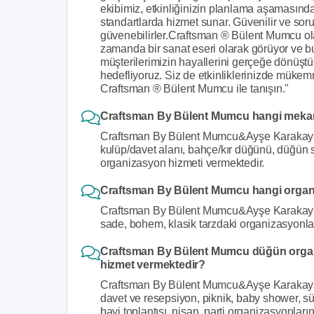
ekibimiz, etkinliğinizin planlama aşamasın
standartlarda hizmet sunar. Güvenilir ve sor
güvenebilirler.Craftsman ® Bülent Mumcu olar
zamanda bir sanat eseri olarak görüyor ve bu 
müşterilerimizin hayallerini gerçeğe dönüştü
hedefliyoruz. Siz de etkinliklerinizde mükemm
Craftsman ® Bülent Mumcu ile tanışın."
Craftsman By Bülent Mumcu hangi mekan
Craftsman By Bülent Mumcu&Ayşe Karakaya 
kulüp/davet alanı, bahçe/kır düğünü, düğün 
organizasyon hizmeti vermektedir.
Craftsman By Bülent Mumcu hangi organi
Craftsman By Bülent Mumcu&Ayşe Karakaya got
sade, bohem, klasik tarzdaki organizasyonla
Craftsman By Bülent Mumcu düğün organi
hizmet vermektedir?
Craftsman By Bülent Mumcu&Ayşe Karakaya d
davet ve resepsiyon, piknik, baby shower, sü
bayi toplantısı, nişan, parti organizasyonlar