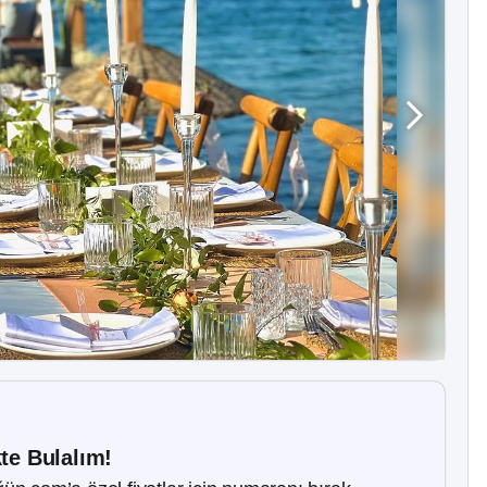
kte Bulalım!