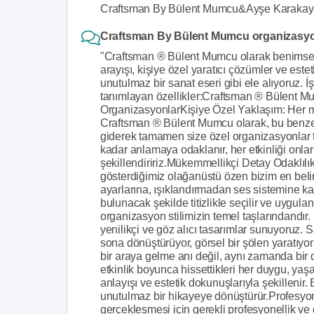
Craftsman By Bülent Mumcu&Ayşe Karakaya il
Craftsman By Bülent Mumcu organizasyon 
"Craftsman ® Bülent Mumcu olarak benimsed
arayışı, kişiye özel yaratıcı çözümler ve estetik
unutulmaz bir sanat eseri gibi ele alıyoruz.
tanımlayan özellikler:Craftsman ® Bülent M
OrganizasyonlarKişiye Özel Yaklaşım: Her mü
Craftsman ® Bülent Mumcu olarak, bu benzers
giderek tamamen size özel organizasyonlar ta
kadar anlamaya odaklanır, her etkinliği onlar
şekillendiririz.Mükemmellikçi Detay Odaklılık:
gösterdiğimiz olağanüstü özen bizim en beli
ayarlarına, ışıklandırmadan ses sistemine ka
bulunacak şekilde titizlikle seçilir ve uygulanı
organizasyon stilimizin temel taşlarındandır. 
yenilikçi ve göz alıcı tasarımlar sunuyoruz. S
sona dönüştürüyor, görsel bir şölen yaratıy
bir araya gelme anı değil, aynı zamanda bir
etkinlik boyunca hissettikleri her duygu, ya
anlayışı ve estetik dokunuşlarıyla şekillenir. 
unutulmaz bir hikayeye dönüştürür.Profesyonel
gerçekleşmesi için gerekli profesyonellik ve g