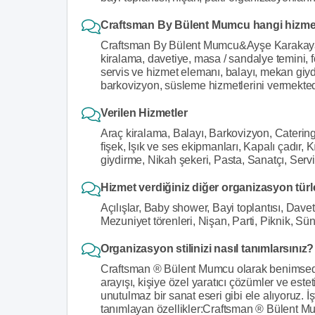
Craftsman By Bülent Mumcu hangi hizmet
Craftsman By Bülent Mumcu&Ayşe Karakaya nik
kiralama, davetiye, masa / sandalye temini, fo
servis ve hizmet elemanı, balayı, mekan giydir
barkovizyon, süsleme hizmetlerini vermekted
Verilen Hizmetler
Araç kiralama, Balayı, Barkovizyon, Catering
fişek, Işık ve ses ekipmanları, Kapalı çadır
giydirme, Nikah şekeri, Pasta, Sanatçı, Ser
Hizmet verdiğiniz diğer organizasyon türl
Açılışlar, Baby shower, Bayi toplantısı, Dav
Mezuniyet törenleri, Nişan, Parti, Piknik, S
Organizasyon stilinizi nasıl tanımlarsınız?
Craftsman ® Bülent Mumcu olarak benimsedi
arayışı, kişiye özel yaratıcı çözümler ve estetik
unutulmaz bir sanat eseri gibi ele alıyoruz.
tanımlayan özellikler:Craftsman ® Bülent M