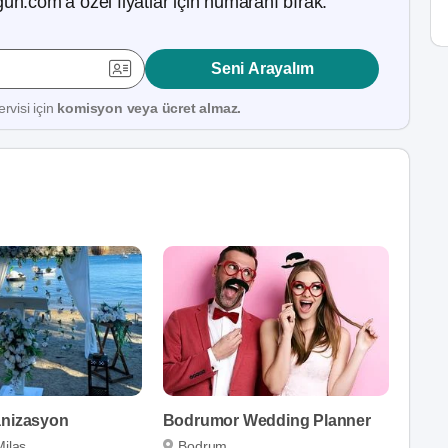
ün.com’a özel fiyatlar için numaranı bırak.
Seni Arayalım
rvisi için
komisyon veya ücret almaz.
anizasyon
Bodrumor Wedding Planner
Milas
Bodrum