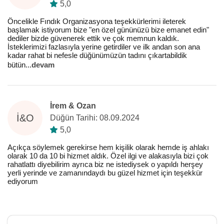
5,0
Öncelikle Fındık Organizasyona teşekkürlerimi ileterek
başlamak istiyorum bize "en özel gününüzü bize emanet edin"
dediler bizde güvenerek ettik ve çok memnun kaldık.
İsteklerimizi fazlasıyla yerine getirdiler ve ilk andan son ana
kadar rahat bi nefesle düğünümüzün tadını çıkartabildik
bütün
...
devam
İrem & Ozan
İ&O
Düğün Tarihi: 08.09.2024
5,0
Açıkça söylemek gerekirse hem kişilik olarak hemde iş ahlakı
olarak 10 da 10 bi hizmet aldık. Özel ilgi ve alakasıyla bizi çok
rahatlattı diyebilirim ayrıca biz ne istediysek o yapıldı herşey
yerli yerinde ve zamanındaydı bu güzel hizmet için teşekkür
ediyorum