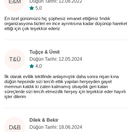
E&M
Düğün Tarihi: 12.08.2022
5,0
En özel günümüzü hiç şüphesiz emanet ettiğimiz fındık
organizasyona bizleri en ince ayrıntısına kadar düşünüp hareket
ettiği için çok teşekkür ederiz
Tuğçe & Ümit
T&Ü
Düğün Tarihi: 12.05.2024
4,0
İlk olarak evlilik teklifinde anlaşmıştık daha sonra nişan kına
düğün hepsinde sizi tercih ettik yapılan herşeyden gayet
memnun kaldık ki zaten kalmamış olsaydık geri kalan
süreçlerde sizi tercih etmezdik herşey için teşekkür eder hayırlı
işler dilerim
Dilek & Bekir
D&B
Düğün Tarihi: 18.06.2024