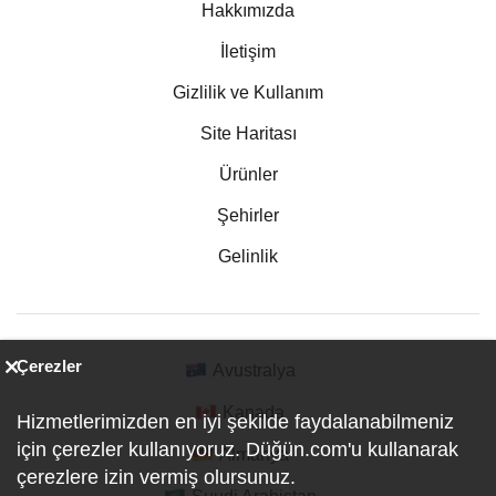
Hakkımızda
İletişim
Gizlilik ve Kullanım
Site Haritası
Ürünler
Şehirler
Gelinlik
Çerezler
Avustralya
Kanada
Hizmetlerimizden en iyi şekilde faydalanabilmeniz
için çerezler kullanıyoruz. Düğün.com'u kullanarak
Almanya
çerezlere izin vermiş olursunuz.