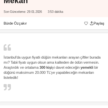
Mekan
Son Günceleme:
29.01.2026
3:53 dakika
Bürde Özçakır
Paylaş
İstanbul’da uygun fiyatlı
düğün mekanları
arayan çiftler burada
mı? Tabii fiyatı uygun olsun ama kaliteden de ödün vermesin.
Araştırdık ve ortalama
300 kişi
yi davet edeceğin
yemekli
bir
düğünü maksimum 20.000 TL’ye yapabileceğin mekanları
listeledik!