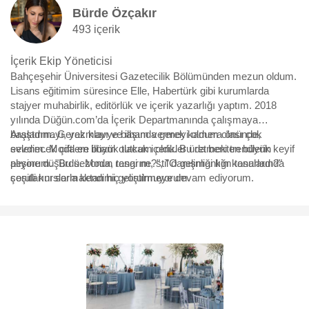
Bürde Özçakır
493 içerik
İçerik Ekip Yöneticisi
Bahçeşehir Üniversitesi Gazetecilik Bölümünden mezun oldum.
Lisans eğitimim süresince Elle, Habertürk gibi kurumlarda
stajyer muhabirlik, editörlük ve içerik yazarlığı yaptım. 2018
yılında Düğün.com’da İçerik Departmanında çalışmaya
başladım. Gerek klavye başında gerek kamera önünde,
Araştırmayı, yazmayı ve ilham vermeyi oldum olası çok
evlenecek çiftlere ilham olacak içerikler üretmekten büyük keyif
sevdim. Moda en büyük tutkum oldu. Bu da beni trendlerin
alıyorum. "Bu sezonun rengi ne?", "O gelinliği kim tasarladı?"
peşine düşürdü. Moda, tasarım, stil danışmanlığı konularında
sorularını sormaktan hiç yorulmuyorum.
çeşitli kurslarla kendimi geliştirmeye devam ediyorum.