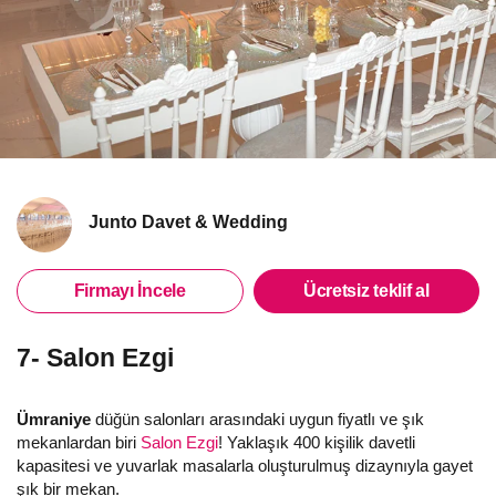
Junto Davet & Wedding
Firmayı İncele
Ücretsiz teklif al
7- Salon Ezgi
Ümraniye
düğün salonları arasındaki uygun fiyatlı ve şık
mekanlardan biri
Salon Ezgi
! Yaklaşık 400 kişilik davetli
kapasitesi ve yuvarlak masalarla oluşturulmuş dizaynıyla gayet
şık bir mekan.