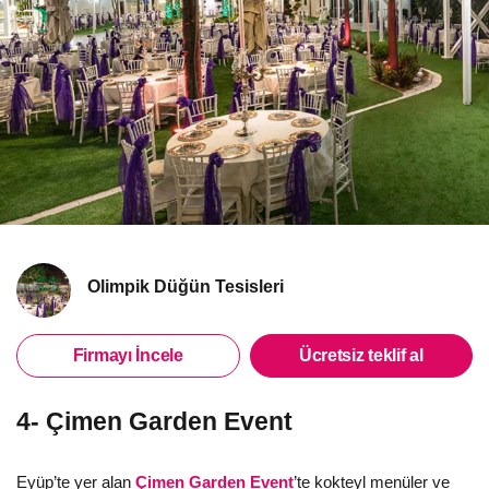
Olimpik Düğün Tesisleri
Firmayı İncele
Ücretsiz teklif al
4- Çimen Garden Event
Eyüp’te yer alan
Çimen Garden Event
’te kokteyl menüler ve