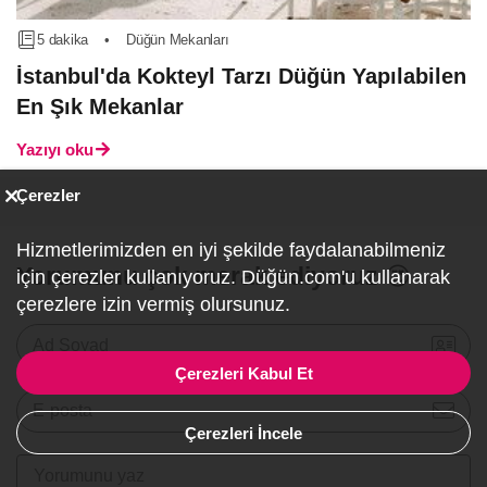
5 dakika
•
Düğün Mekanları
İstanbul'da Kokteyl Tarzı Düğün Yapılabilen
En Şık Mekanlar
Yazıyı oku
Çerezler
Hizmetlerimizden en iyi şekilde faydalanabilmeniz
Yorumunu çok merak ediyoruz 😍
için çerezler kullanıyoruz. Düğün.com'u kullanarak
çerezlere izin vermiş olursunuz.
Ad Soyad
Çerezleri Kabul Et
E-posta
Çerezleri İncele