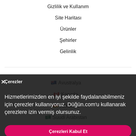
Gizlilik ve Kullanım
Site Haritası
Ürünler
Şehirler
Gelinlik
Çerezler
Avustralya
Kanada
Hizmetlerimizden en iyi şekilde faydalanabilmeniz
için çerezler kullanıyoruz. Düğün.com'u kullanarak
Almanya
çerezlere izin vermiş olursunuz.
Suudi Arabistan
Çerezleri Kabul Et