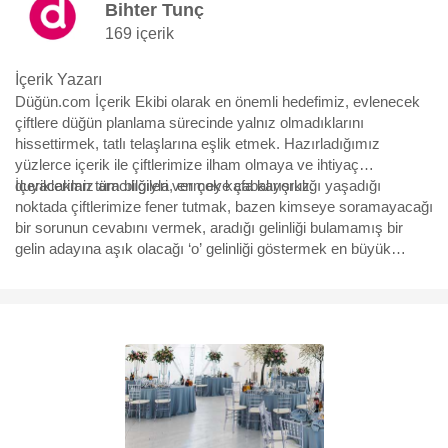
Bihter Tunç
169 içerik
İçerik Yazarı
Düğün.com İçerik Ekibi olarak en önemli hedefimiz, evlenecek
çiftlere düğün planlama sürecinde yalnız olmadıklarını
hissettirmek, tatlı telaşlarına eşlik etmek. Hazırladığımız
yüzlerce içerik ile çiftlerimize ilham olmaya ve ihtiyaç
duyacakları tüm bilgileri vermeye çabalıyoruz.
İçeriklerimiz aracılığıyla, en çok kafa karışıklığı yaşadığı
noktada çiftlerimize fener tutmak, bazen kimseye soramayacağı
bir sorunun cevabını vermek, aradığı gelinliği bulamamış bir
gelin adayına aşık olacağı ‘o’ gelinliği göstermek en büyük
motivasyonumuz. Yürüdükleri bu uzun, bazen eğlenceli bazen
çetin yolda, yüzbinlerce çiftin yol arkadaşı olmaktan büyük
mutluluk duyuyoruz ve hep söylediğimiz gibi “Aşk için, aşkla
çalışıyoruz.”