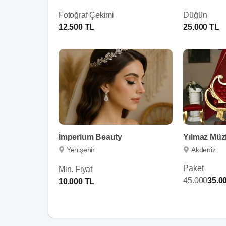
Fotoğraf Çekimi
Düğün
12.500 TL
25.000 TL
İmperium Beauty
Yılmaz Müz
Yenişehir
Akdeniz
Paket
Min. Fiyat
45.000
35.0
10.000 TL