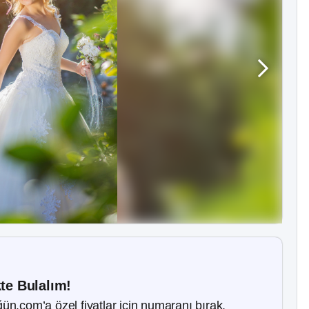
kte Bulalım!
ün.com’a özel fiyatlar için numaranı bırak.