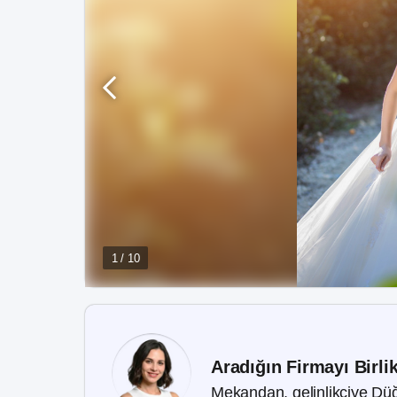
1 / 10
Aradığın Firmayı Birli
Mekandan, gelinlikçiye Düğ