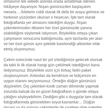
olmasının tek sebebi aslında orada anlatılmak istenen
hikâyeye dayanıyor. Nişan gününüzden başlayalım
mesela… Ailelerin ciddi olarak ilk defa bir araya gelmesi ve
herkesin yüzünden okunan o heyecan. İşte tam olarak
fotoğraflarda yer almasını istediğim duygu. Nişan
çekimlerinizden itibaren her özel gününüzde yanına
olabildiğimi söylemek istiyorum. Böylelikle ortaya çıkan
çalışmanın sonucuna baktığımızda, aynı tarzlarda yer alan
ve her özel günün aynı şekilde karelendiği albümler elde
etmiş oluyorsunuz.
Çekim sürecinde nasıl bir yol izlediğimize gelecek olursak
da tabii ki ilk olarak hangi gün çekilmek istediğinizi bana
iletiyorsunuz. Böylelikle sizin için birkaç farklı paket
oluşturuyorum. Ardından da kendinize ve bütçenize en
uygun olanını seçiyorsunuz. Örneğin düğün gününüzü
düşünelim. Dış çekimleri kısıtlı zaman diliminde yapmak
zorunda kalsak da en güzel fotoğrafların o günde ortaya
çıktığını söyleyebilirim. Dediğim gibi o duygular tam olarak
fotoğraflarımda görünebilen soyut kavramlar… Düğün
öncesi ya da sonrası çekimlerde de saatlere göre paketler