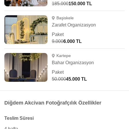
185.000
150.000 TL
Başiskele
Zarafet Organizasyon
Paket
9.000
6.000 TL
Kartepe
Bahar Organizasyon
Paket
50.000
45.000 TL
Diğdem Akcivan Fotoğrafçılık Özellikler
Teslim Süresi
4 hafta