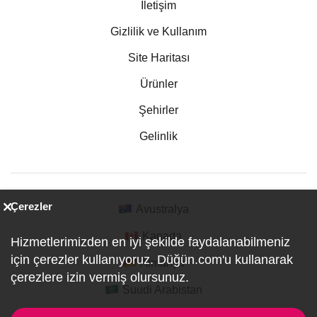
İletişim
Gizlilik ve Kullanım
Site Haritası
Ürünler
Şehirler
Gelinlik
Çerezler
Avustralya
Kanada
Hizmetlerimizden en iyi şekilde faydalanabilmeniz
için çerezler kullanıyoruz. Düğün.com'u kullanarak
Almanya
çerezlere izin vermiş olursunuz.
Suudi Arabistan