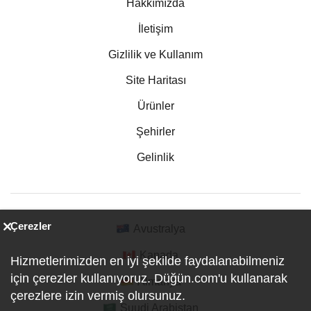
Hakkımızda
İletişim
Gizlilik ve Kullanım
Site Haritası
Ürünler
Şehirler
Gelinlik
Çerezler
Avustralya
Kanada
Hizmetlerimizden en iyi şekilde faydalanabilmeniz
için çerezler kullanıyoruz. Düğün.com'u kullanarak
Almanya
çerezlere izin vermiş olursunuz.
Suudi Arabistan