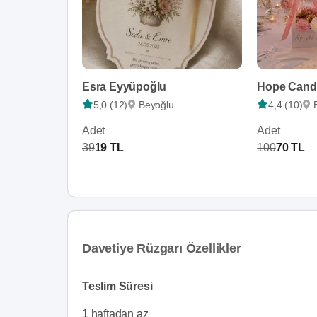
Esra Eyyüpoğlu
Hope Candl
5,0 (12)
Beyoğlu
4,4 (10)
Adet
Adet
39
19 TL
100
70 TL
Davetiye Rüzgarı Özellikler
Teslim Süresi
1 haftadan az