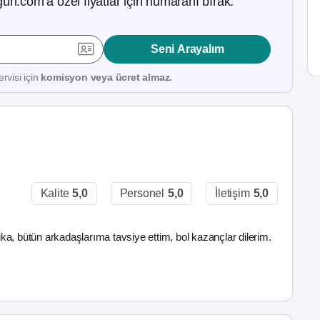
ün.com’a özel fiyatlar için numaranı bırak.
Seni Arayalım
rvisi için
komisyon veya ücret almaz.
Kalite
5,0
Personel
5,0
İletişim
5,0
a, bütün arkadaşlarıma tavsiye ettim, bol kazançlar dilerim.