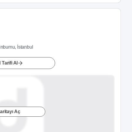
inburnu, İstanbul
 Tarifi Al
aritayı Aç