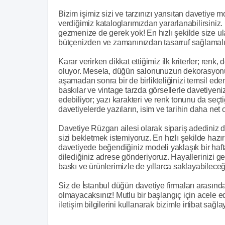
Bizim işimiz sizi ve tarzınızı yansıtan davetiye
verdiğimiz kataloglarımızdan yararlanabilirsiniz.
gezmenize de gerek yok! En hızlı şekilde size ul
bütçenizden ve zamanınızdan tasarruf sağlamalı
Karar verirken dikkat ettiğimiz ilk kriterler; renk
oluyor. Mesela, düğün salonunuzun dekorasyonu v
aşamadan sonra bir de birlikteliğinizi temsil eden 
baskılar ve vintage tarzda görsellerle davetiyeniz
edebiliyor; yazı karakteri ve renk tonunu da seçt
davetiyelerde yazıların, isim ve tarihin daha net 
Davetiye Rüzgarı ailesi olarak sipariş adediniz
sizi bekletmek istemiyoruz. En hızlı şekilde hazı
davetiyede beğendiğiniz modeli yaklaşık bir hafta
dilediğiniz adrese gönderiyoruz. Hayallerinizi ge
baskı ve ürünlerimizle de yıllarca saklayabileceğ
Siz de İstanbul düğün davetiye firmaları arasınd
olmayacaksınız! Mutlu bir başlangıç için acele e
iletişim bilgilerini kullanarak bizimle irtibat sağla