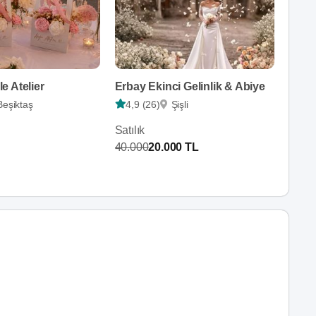
e Atelier
Erbay Ekinci Gelinlik & Abiye
Beşiktaş
4,9 (26)
Şişli
Satılık
40.000
20.000 TL