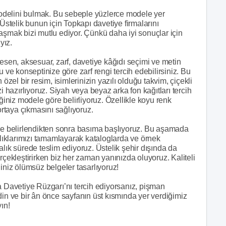
 modelini bulmak. Bu sebeple yüzlerce modele yer
 Üstelik bunun için Topkapı davetiye firmalarını
aşmak bizi mutlu ediyor. Çünkü daha iyi sonuçlar için
yız.
, desen, aksesuar, zarf, davetiye kâğıdı seçimi ve metin
e konseptinize göre zarf rengi tercih edebilirsiniz. Bu
özel bir resim, isimlerinizin yazılı olduğu takvim, çiçekli
i hazırlıyoruz. Siyah veya beyaz arka fon kağıtları tercih
iğiniz modele göre belirliyoruz. Özellikle koyu renk
ortaya çıkmasını sağlıyoruz.
 de belirlendikten sonra basıma başlıyoruz. Bu aşamada
rlıklarımızı tamamlayarak kataloglarda ve örnek
lık sürede teslim ediyoruz. Üstelik şehir dışında da
rçekleştirirken biz her zaman yanınızda oluyoruz. Kaliteli
iniz ölümsüz belgeler tasarlıyoruz!
a Davetiye Rüzgarı’nı tercih ediyorsanız, pişman
din ve bir ân önce sayfanın üst kısmında yer verdiğimiz
yın!