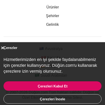
Ürünler
Şehirler
Gelinlik
Çerezler
Avustralya
Kanada
Hizmetlerimizden en iyi şekilde faydalanabilmeniz
için çerezler kullanıyoruz. Düğün.com'u kullanarak
Almanya
çerezlere izin vermiş olursunuz.
Suudi Arabistan
Çerezleri Kabul Et
© 2007-2026 Düğün.com Tüm hakları saklıdır. Düğün ve
Özel Etkinlik Online Planlama Sitesi.
Çerezleri İncele
ref:DFun-2803