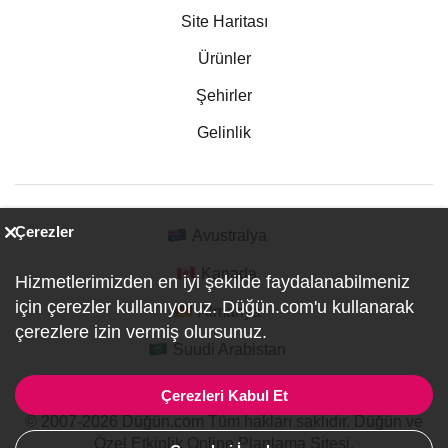
Site Haritası
Ürünler
Şehirler
Gelinlik
Çerezler
Avustralya
Kanada
Hizmetlerimizden en iyi şekilde faydalanabilmeniz
için çerezler kullanıyoruz. Düğün.com'u kullanarak
Almanya
çerezlere izin vermiş olursunuz.
Suudi Arabistan
Çerezleri Kabul Et
© 2007-2026 Düğün.com Tüm hakları saklıdır. Düğün ve
Özel Etkinlik Online Planlama Sitesi.