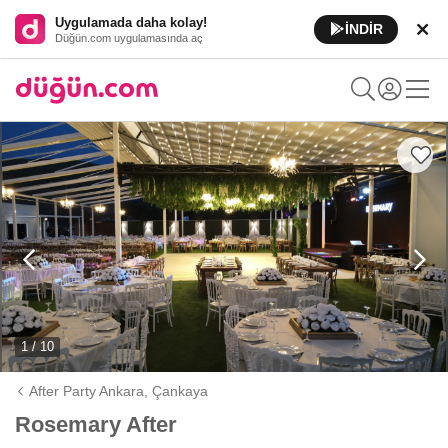
Uygulamada daha kolay!
İNDİR
Düğün.com uygulamasında aç
1 / 10
After Party Ankara,
Çankaya
Rosemary After