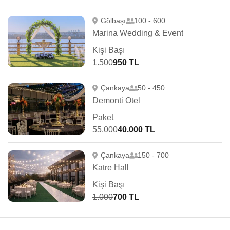
Gölbaşı
100 - 600
Marina Wedding & Event
Kişi Başı
1.500
950 TL
Çankaya
50 - 450
Demonti Otel
Paket
55.000
40.000 TL
Çankaya
150 - 700
Katre Hall
Kişi Başı
1.000
700 TL