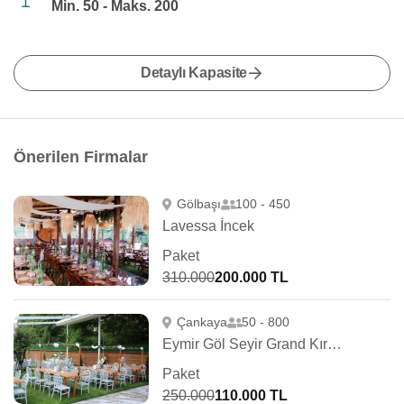
Min. 50 - Maks. 200
Detaylı Kapasite
Önerilen Firmalar
Gölbaşı
100 - 450
Lavessa İncek
Paket
310.000
200.000 TL
Çankaya
50 - 800
Eymir Göl Seyir Grand Kır Bahçesi
Paket
250.000
110.000 TL