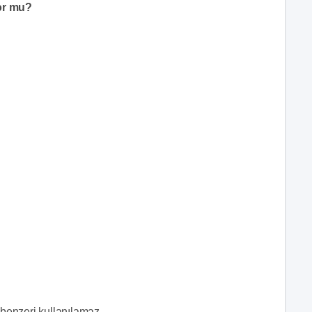
or mu?
 benzeri kullanılamaz