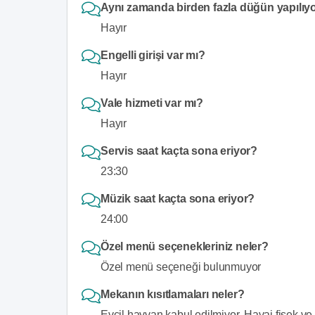
Aynı zamanda birden fazla düğün yapılıy
Hayır
Engelli girişi var mı?
Hayır
Vale hizmeti var mı?
Hayır
Servis saat kaçta sona eriyor?
23:30
Müzik saat kaçta sona eriyor?
24:00
Özel menü seçenekleriniz neler?
Özel menü seçeneği bulunmuyor
Mekanın kısıtlamaları neler?
Evcil hayvan kabul edilmiyor, Havai fişek ve