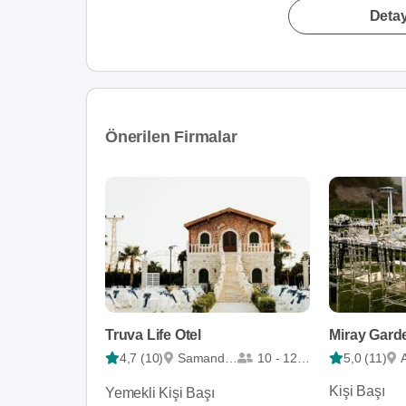
Detay
Önerilen Firmalar
Truva Life Otel
Miray Gard
4,7 (10)
Samandağ
10 - 1200
5,0 (11)
Kişi Başı
Yemekli Kişi Başı