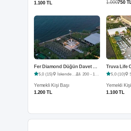
1.000
750 T
1.100 TL
Fer Diamond Düğün Davet Organizasyon
Truva Life 
5,0 (15)
İskenderun
200 - 1600
5,0 (10)
Yemekli Kişi Başı
Yemekli Kiş
1.200 TL
1.100 TL