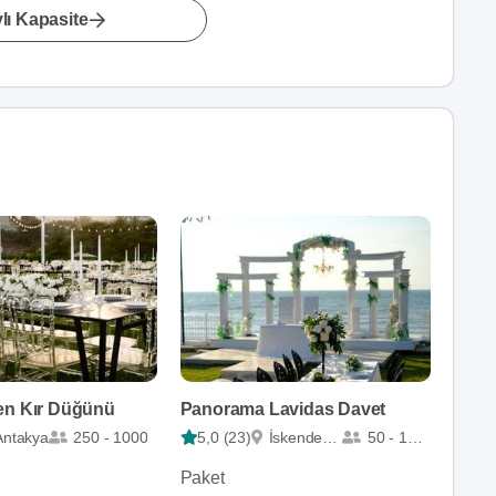
lı Kapasite
en Kır Düğünü
Panorama Lavidas Davet
Antakya
250 - 1000
5,0 (23)
İskenderun
50 - 1000
Paket