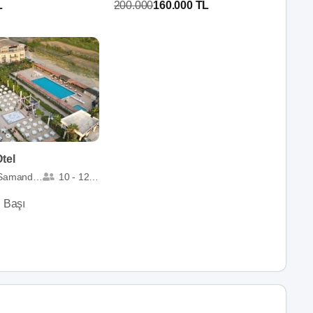
L
200.000
160.000 TL
Otel
Samandağ
10 - 1200
i Başı