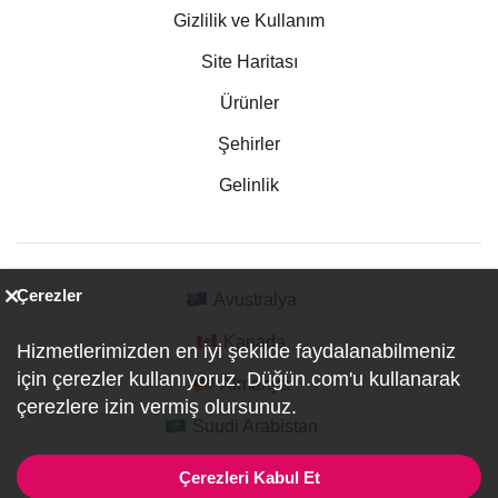
Gizlilik ve Kullanım
Site Haritası
Ürünler
Şehirler
Gelinlik
Çerezler
Avustralya
Kanada
Hizmetlerimizden en iyi şekilde faydalanabilmeniz
için çerezler kullanıyoruz. Düğün.com'u kullanarak
Almanya
çerezlere izin vermiş olursunuz.
Suudi Arabistan
Çerezleri Kabul Et