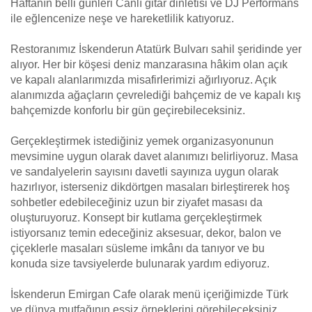
Haftanın belli günleri Canlı gitar dinletisi ve DJ Performans
ile eğlencenize neşe ve hareketlilik katıyoruz.
Restoranımız İskenderun Atatürk Bulvarı sahil şeridinde yer
alıyor. Her bir köşesi deniz manzarasına hâkim olan açık
ve kapalı alanlarımızda misafirlerimizi ağırlıyoruz. Açık
alanımızda ağaçların çevrelediği bahçemiz de ve kapalı kış
bahçemizde konforlu bir gün geçirebileceksiniz.
Gerçekleştirmek istediğiniz yemek organizasyonunun
mevsimine uygun olarak davet alanımızı belirliyoruz. Masa
ve sandalyelerin sayısını davetli sayınıza uygun olarak
hazırlıyor, isterseniz dikdörtgen masaları birleştirerek hoş
sohbetler edebileceğiniz uzun bir ziyafet masası da
oluşturuyoruz. Konsept bir kutlama gerçekleştirmek
istiyorsanız temin edeceğiniz aksesuar, dekor, balon ve
çiçeklerle masaları süsleme imkânı da tanıyor ve bu
konuda size tavsiyelerde bulunarak yardım ediyoruz.
İskenderun Emirgan Cafe olarak menü içeriğimizde Türk
ve dünya mutfağının eşsiz örneklerini görebileceksiniz.