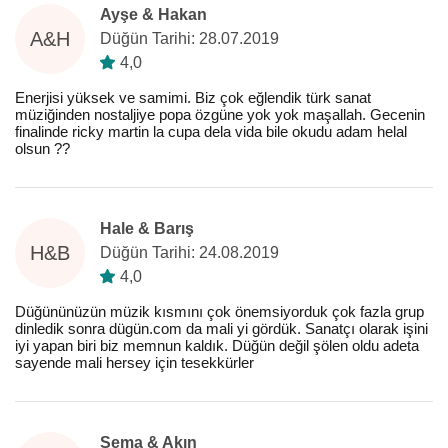
Ayşe & Hakan
A&H
Düğün Tarihi: 28.07.2019
4,0
Enerjisi yüksek ve samimi. Biz çok eğlendik türk sanat
müziğinden nostaljiye popa özgüne yok yok maşallah. Gecenin
finalinde ricky martin la cupa dela vida bile okudu adam helal
olsun ??
Hale & Barış
H&B
Düğün Tarihi: 24.08.2019
4,0
Düğününüzün müzik kısmını çok önemsiyorduk çok fazla grup
dinledik sonra dügün.com da mali yi gördük. Sanatçı olarak işini
iyi yapan biri biz memnun kaldık. Düğün değil şölen oldu adeta
sayende mali hersey için tesekkürler
Sema & Akın