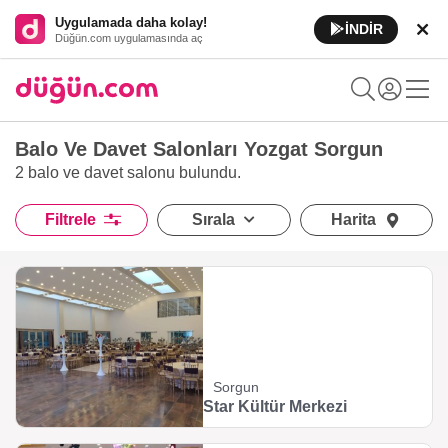
Uygulamada daha kolay!
İNDİR
Düğün.com uygulamasında aç
Balo Ve Davet Salonları Yozgat Sorgun
2 balo ve davet salonu
bulundu.
Filtrele
Sırala
Harita
Sorgun
Star Kültür Merkezi