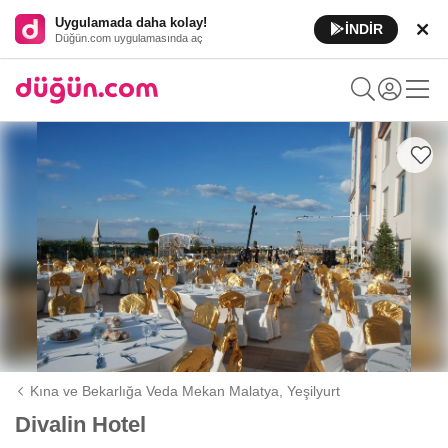
Uygulamada daha kolay!
İNDİR
Düğün.com uygulamasında aç
Kına ve Bekarlığa Veda Mekan Malatya,
Yeşilyurt
Divalin Hotel