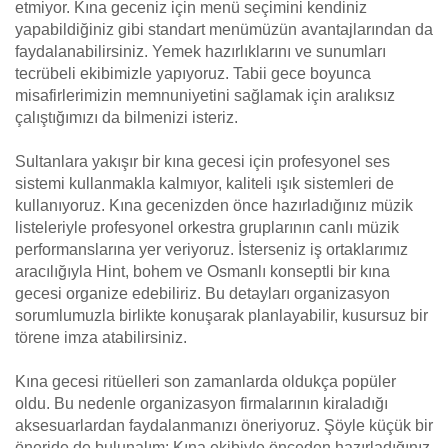
etmiyor. Kına geceniz için menü seçimini kendiniz
yapabildiğiniz gibi standart menümüzün avantajlarından da
faydalanabilirsiniz. Yemek hazırlıklarını ve sunumları
tecrübeli ekibimizle yapıyoruz. Tabii gece boyunca
misafirlerimizin memnuniyetini sağlamak için aralıksız
çalıştığımızı da bilmenizi isteriz.
Sultanlara yakışır bir kına gecesi için profesyonel ses
sistemi kullanmakla kalmıyor, kaliteli ışık sistemleri de
kullanıyoruz. Kına gecenizden önce hazırladığınız müzik
listeleriyle profesyonel orkestra gruplarının canlı müzik
performanslarına yer veriyoruz. İsterseniz iş ortaklarımız
aracılığıyla Hint, bohem ve Osmanlı konseptli bir kına
gecesi organize edebiliriz. Bu detayları organizasyon
sorumlumuzla birlikte konuşarak planlayabilir, kusursuz bir
törene imza atabilirsiniz.
Kına gecesi ritüelleri son zamanlarda oldukça popüler
oldu. Bu nedenle organizasyon firmalarının kiraladığı
aksesuarlardan faydalanmanızı öneriyoruz. Şöyle küçük bir
öneride de bulunalım: Kına ekibiyle önceden hazırladığınız