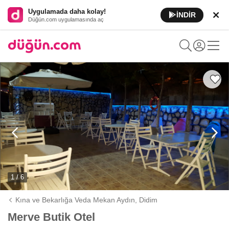
Uygulamada daha kolay!
İNDİR
Düğün.com uygulamasında aç
1 / 6
Kına ve Bekarlığa Veda Mekan Aydın,
Didim
Merve Butik Otel