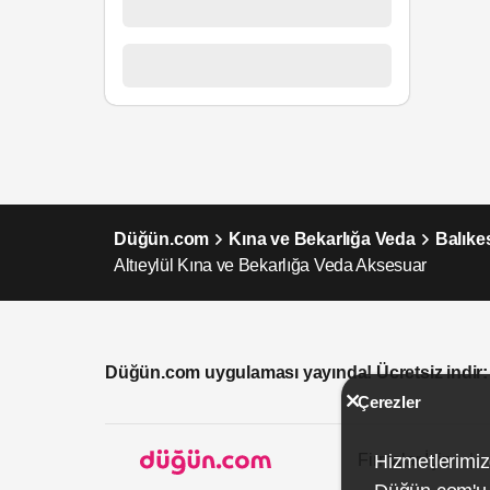
Düğün.com
Kına ve Bekarlığa Veda
Balıke
Altıeylül Kına ve Bekarlığa Veda Aksesuar
Düğün.com uygulaması yayında! Ücretsiz indir:
Çerezler
Firmalar İçin
Hizmetlerimiz