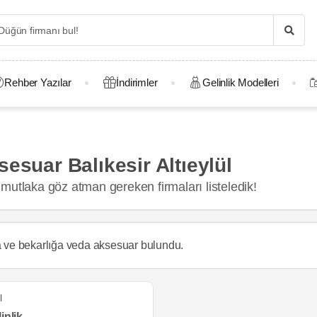
Rehber Yazılar
İndirimler
Gelinlik Modelleri
esuar Balıkesir Altıeylül
mutlaka göz atman gereken firmaları listeledik!
a ve bekarlığa veda aksesuar
bulundu.
l
inlik