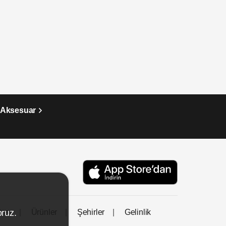
a Aksesuar
tası
Ürünler
Şehirler
Gelinlik
oruz.