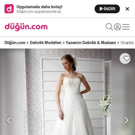
Uygulamada daha kolay!
İNDİR
Düğün.com uygulamasında aç
Düğün.com
Gelinlik Modelleri
Yasemin Gelinlik & Modaevi
Straplez