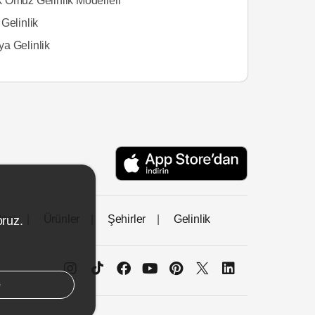
 Omuz Gelinlik Modelleri
Gelinlik
a Gelinlik
tası
Ürünler
Şehirler
Gelinlik
oruz.
e