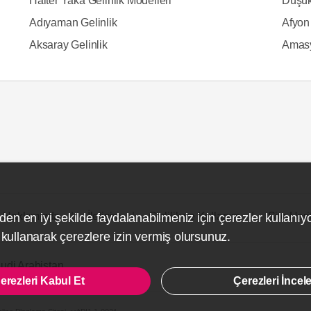
Halter Yaka Gelinlik Modelleri
Düşük
Adıyaman Gelinlik
Afyon 
Aksaray Gelinlik
Amasy
Hakkımızda
İletişim
Gizlilik ve Kullanım
Site Hari
den en iyi şekilde faydalanabilmeniz için çerezler kullanıy
ullanarak çerezlere izin vermiş olursunuz.
udi Arabistan
erezleri Kabul Et
Çerezleri İncel