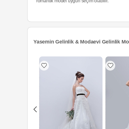
romantik model uygun seçim olabilir.
Yasemin Gelinlik & Modaevi Gelinlik Mod