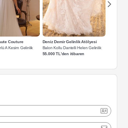
Haute Couture
Deniz Demir Gelinlik Atölyesi
Meryem Ci
lü A Kesim Gelinlik
Balon Kollu Dantelli Helen Gelinlik
V Yaka Askı
Kesim Gelin
55.000 TL'den itibaren
25.000 TL'