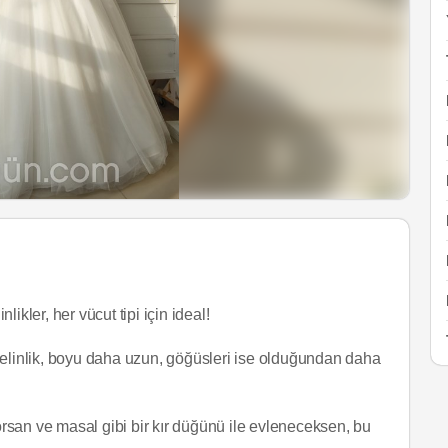
likler, her vücut tipi için ideal!
gelinlik, boyu daha uzun, göğüsleri ise olduğundan daha
yorsan ve masal gibi bir kır düğünü ile evleneceksen, bu