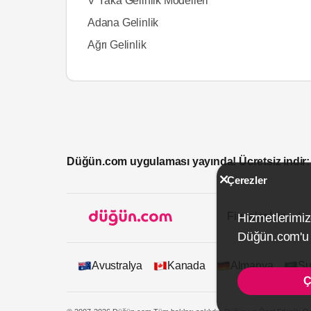
V Yaka Gelinlik Modelleri
Adana Gelinlik
Ağrı Gelinlik
Düğün.com uygulaması yayında! Ücretsiz indir:
Çerezler
Firmalar İçin
Hizmetlerimiz
Düğün.com'u k
Avustralya
Kanada
Almanya
Su
Ç