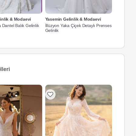
inlik & Modaevi
Yasemin Gelinlik & Modaevi
Yasemin G
 Dantel Balık Gelinlik
İllüzyon Yaka Çiçek Detaylı Prenses
Straplez Ya
Gelinlik
leri