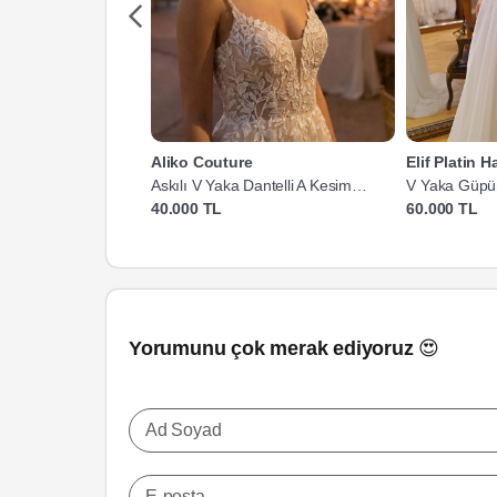
Aliko Couture
Elif Platin 
Askılı V Yaka Dantelli A Kesim
V Yaka Güpür
Gelinlik
40.000 TL
60.000 TL
Yorumunu çok merak ediyoruz 😍
Ad Soyad
E-posta