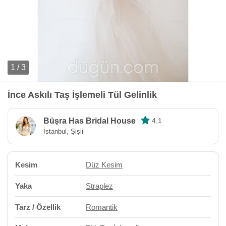
1 / 3
İnce Askılı Taş İşlemeli Tül Gelinlik
Büşra Has Bridal House
4,1
İstanbul, Şişli
Kesim
Düz Kesim
Yaka
Straplez
Tarz / Özellik
Romantik