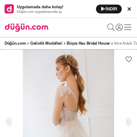
Uygulamada daha kolay!
İNDİR
Düğün.com uygulamasında aç
Düğün.com
Gelinlik Modelleri
Büşra Has Bridal House
İnce Askılı Ta