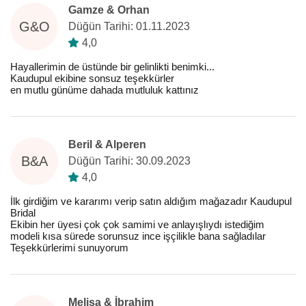
Gamze & Orhan
G&O
Düğün Tarihi: 01.11.2023
4,0
Hayallerimin de üstünde bir gelinlikti benimki...
Kaudupul ekibine sonsuz teşekkürler
en mutlu günüme dahada mutluluk kattınız
Beril & Alperen
B&A
Düğün Tarihi: 30.09.2023
4,0
İlk girdiğim ve kararımı verip satın aldığım mağazadır Kaudupul
Bridal
Ekibin her üyesi çok çok samimi ve anlayışlıydı istediğim
modeli kısa sürede sorunsuz ince işçilikle bana sağladılar
Teşekkürlerimi sunuyorum
Melisa & İbrahim