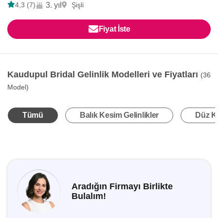
4,3 (7)
3. yıl
Şişli
Fiyat İste
Kaudupul Bridal Gelinlik Modelleri ve Fiyatları
(36
Model)
Tümü
Balık Kesim Gelinlikler
Düz Ke
Aradığın Firmayı Birlikte
Bulalım!