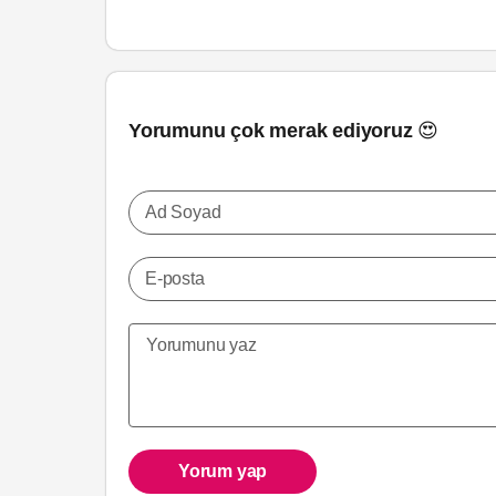
Yorumunu çok merak ediyoruz 😍
Ad Soyad
E-posta
Yorum yap