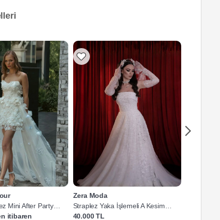
leri
our
Zera Moda
Selvi Gelin
ez Mini After Party
Straplez Yaka İşlemeli A Kesim
Dantel Koll
Gelinlik
n itibaren
40.000 TL
30.000 TL