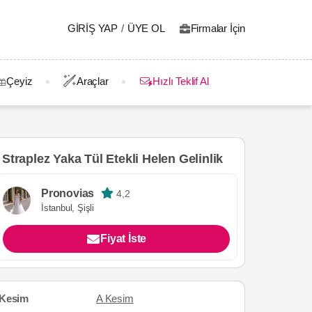
GIRIŞ YAP
/
ÜYE OL
Firmalar İçin
Çeyiz
Araçlar
Hızlı Teklif Al
Straplez Yaka Tül Etekli Helen Gelinlik
Pronovias
4,2
İstanbul, Şişli
Fiyat İste
Kesim
A Kesim