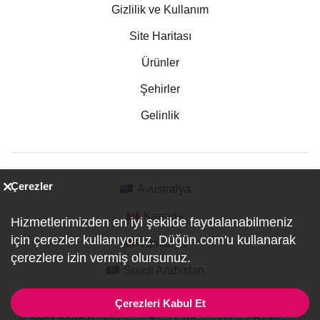
Gizlilik ve Kullanım
Site Haritası
Ürünler
Şehirler
Gelinlik
Çerezler
Avustralya
Kanada
Hizmetlerimizden en iyi şekilde faydalanabilmeniz
için çerezler kullanıyoruz. Düğün.com'u kullanarak
Almanya
çerezlere izin vermiş olursunuz.
Suudi Arabistan
Çerezleri Kabul Et