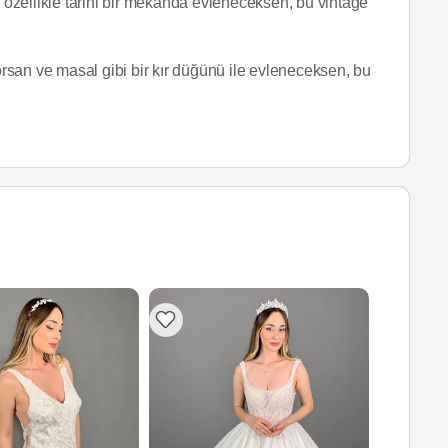
e özellikle tarihi bir mekanda evleneceksen, bu vintage
yorsan ve masal gibi bir kır düğünü ile evleneceksen, bu