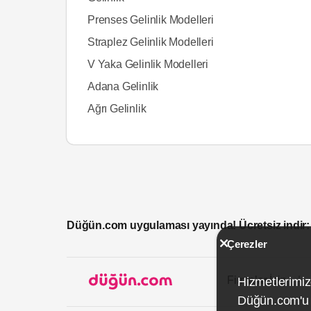
Prenses Gelinlik Modelleri
Straplez Gelinlik Modelleri
V Yaka Gelinlik Modelleri
Adana Gelinlik
Ağrı Gelinlik
Düğün.com uygulaması yayında! Ücretsiz indir:
Çerezler
Firmalar İçin
Hizmetlerimiz
Düğün.com'u k