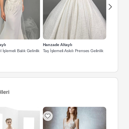
ylı
Hanzade Altaylı
Hanzade Al
 İşlemeli Balık Gelinlik
Taş İşlemeli Askılı Prenses Gelinlik
Tek Omuz B
Gelinlik
leri