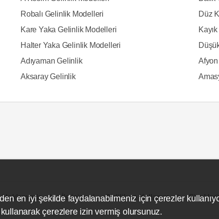
Robalı Gelinlik Modelleri
Düz K
Kare Yaka Gelinlik Modelleri
Kayık 
Halter Yaka Gelinlik Modelleri
Düşük
Adıyaman Gelinlik
Afyon 
Aksaray Gelinlik
Amasy
Hakkımızda
İletişim
Gizlilik ve Kullanım
Site Hari
den en iyi şekilde faydalanabilmeniz için çerezler kullanıy
ullanarak çerezlere izin vermiş olursunuz.