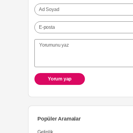
Ad Soyad
E-posta
Yorum yap
Popüler Aramalar
Gelinlik