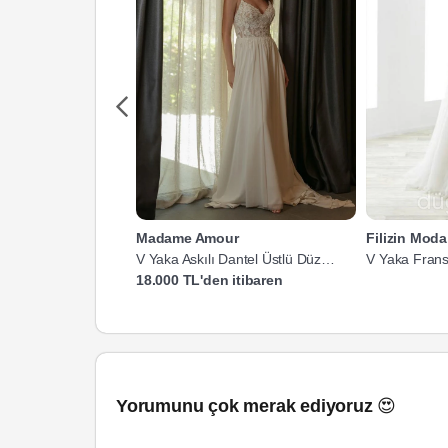
Madame Amour
Filizin Mod
V Yaka Askılı Dantel Üstlü Düz
V Yaka Fransı
Kesim Gelinlik
18.000 TL'den itibaren
Yorumunu çok merak ediyoruz 😍