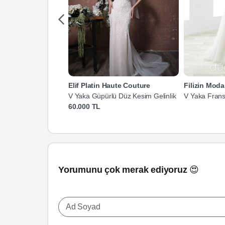
Elif Platin Haute Couture
Filizin Mod
V Yaka Güpürlü Düz Kesim Gelinlik
V Yaka Fransı
60.000 TL
Yorumunu çok merak ediyoruz 😍
Ad Soyad