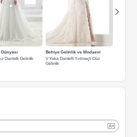
a Dünyası
Behiye Gelinlik ve Modaevi
Hayal Mod
z Dantelli Gelinlik
V Yaka Dantelli Yırtmaçlı Düz
V Yaka Askı
Gelinlik