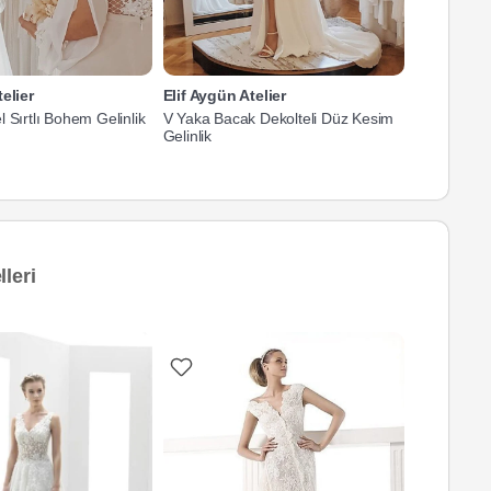
elier
Elif Aygün Atelier
Elif Aygün 
 Sırtlı Bohem Gelinlik
V Yaka Bacak Dekolteli Düz Kesim
Bacak Deko
Gelinlik
Gelinlik
leri