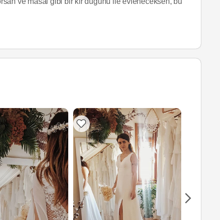
yorsan ve masal gibi bir kır düğünü ile evleneceksen, bu