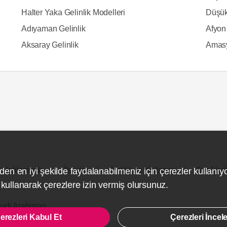
Halter Yaka Gelinlik Modelleri
Düşük
Adıyaman Gelinlik
Afyon 
Aksaray Gelinlik
Amasy
Hakkımızda
İletişim
Gizlilik ve Kullanım
Site Hari
den en iyi şekilde faydalanabilmeniz için çerezler kullanıy
ullanarak çerezlere izin vermiş olursunuz.
udi Arabistan
erezleri Kabul Et
Çerezleri İncel