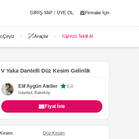
GIRIŞ YAP
/
ÜYE OL
Firmalar İçin
Çeyiz
Araçlar
Hızlı Teklif Al
V Yaka Dantelli Düz Kesim Gelinlik
Elif Aygün Atelier
5,0
İstanbul, Bakırköy
Fiyat İste
Kesim
Düz Kesim