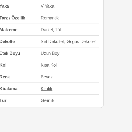
Yaka
V Yaka
Tarz / Özellik
Romantik
Malzeme
Dantel, Tül
Dekolte
Sırt Dekolteli, Göğüs Dekolteli
Etek Boyu
Uzun Boy
Kol
Kısa Kol
Renk
Beyaz
Kiralama
Kiralık
Tür
Gelinlik