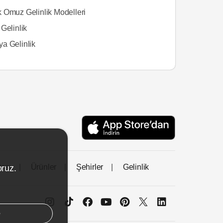
 Omuz Gelinlik Modelleri
Gelinlik
a Gelinlik
tası
Ürünler
Şehirler
Gelinlik
oruz.
e