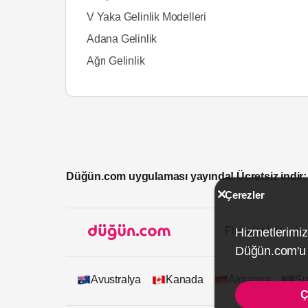
V Yaka Gelinlik Modelleri
Adana Gelinlik
Ağrı Gelinlik
Düğün.com uygulaması yayında! Ücretsiz indir:
Çerezler
Firmalar İçin
Hizmetlerimiz
Düğün.com'u k
Avustralya
Kanada
Almanya
Su
Ç