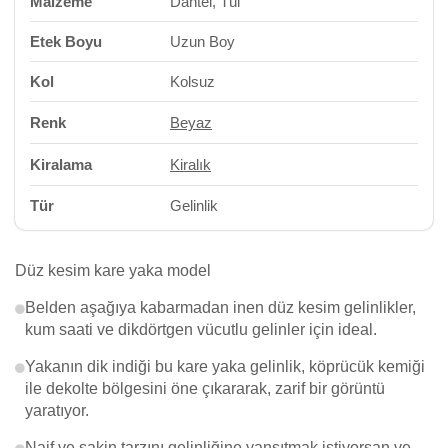
Malzeme
Dantel, Tül
Etek Boyu
Uzun Boy
Kol
Kolsuz
Renk
Beyaz
Kiralama
Kiralık
Tür
Gelinlik
Düz kesim kare yaka model
Belden aşağıya kabarmadan inen düz kesim gelinlikler,
kum saati ve dikdörtgen vücutlu gelinler için ideal.
Yakanın dik indiği bu kare yaka gelinlik, köprücük kemiği
ile dekolte bölgesini öne çıkararak, zarif bir görüntü
yaratıyor.
Naif ve sakin tarzını gelinliğine yansıtmak istiyorsan ve