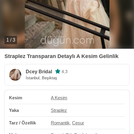
1 / 3
Straplez Transparan Detaylı A Kesim Gelinlik
Dcey Bridal
4,3
İstanbul, Beşiktaş
Kesim
A Kesim
Yaka
Straplez
Tarz / Özellik
Romantik
,
Cesur