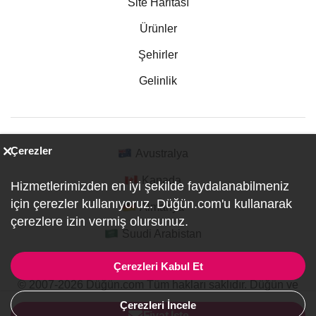
Site Haritası
Ürünler
Şehirler
Gelinlik
Çerezler
Avustralya
Kanada
Hizmetlerimizden en iyi şekilde faydalanabilmeniz
için çerezler kullanıyoruz. Düğün.com'u kullanarak
Almanya
çerezlere izin vermiş olursunuz.
Suudi Arabistan
Çerezleri Kabul Et
© 2007-2026 Düğün.com Tüm hakları saklıdır. Düğün ve
Özel Etkinlik Online Planlama Sitesi.
Çerezleri İncele
ref:PI1-1-1115
Fiyat İste