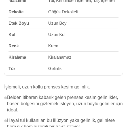
Malzeme
Tül, Kendinden İşlemeli, Taş İşlemeli
Dekolte
Göğüs Dekolteli
Etek Boyu
Uzun Boy
Kol
Uzun Kol
Renk
Krem
Kiralama
Kiralanamaz
Tür
Gelinlik
İşlemeli, uzun kollu prenses kesim gelinlik.
Belden itibaren kabarık gelen prenses kesim gelinlikler,
basen bölgesini gizlemek isteyen, uzun boylu gelinler için
ideal.
Hayal tül kullanılan bu illüzyon yaka gelinlik, gelinlere
hem şık hem gizemli bir hava katıyor.