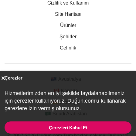
Gizlilik ve Kullanım
Site Haritası
Ürünler
Şehirler
Gelinlik
Çerezler
Avustralya
Kanada
Hizmetlerimizden en iyi şekilde faydalanabilmeniz
için çerezler kullanıyoruz. Düğün.com'u kullanarak
Almanya
çerezlere izin vermiş olursunuz.
Suudi Arabistan
Çerezleri Kabul Et
© 2007-2026 Düğün.com Tüm hakları saklıdır. Düğün ve