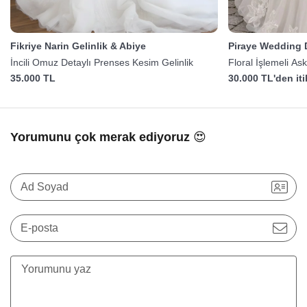
Fikriye Narin Gelinlik & Abiye
Piraye Wedding 
İncili Omuz Detaylı Prenses Kesim Gelinlik
Floral İşlemeli Ask
35.000 TL
30.000 TL'den it
Yorumunu çok merak ediyoruz 😍
Ad Soyad
E-posta