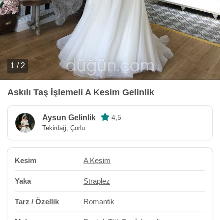
1 / 2
Askılı Taş İşlemeli A Kesim Gelinlik
Aysun Gelinlik
4,5
Tekirdağ, Çorlu
Kesim
A Kesim
Yaka
Straplez
Tarz / Özellik
Romantik