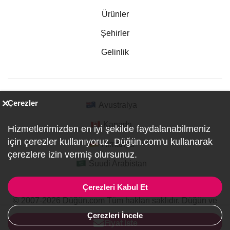
Ürünler
Şehirler
Gelinlik
Çerezler
Avustralya
Kanada
Hizmetlerimizden en iyi şekilde faydalanabilmeniz
için çerezler kullanıyoruz. Düğün.com'u kullanarak
Almanya
çerezlere izin vermiş olursunuz.
Suudi Arabistan
Çerezleri Kabul Et
© 2007-2026 Düğün.com Tüm hakları saklıdır. Düğün ve
Özel Etkinlik Online Planlama Sitesi.
Çerezleri İncele
ref:PI1-1-0085
Fiyat İste