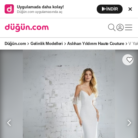
Uygulamada daha kolay!
İNDİR
Düğün.com uygulamasında aç
Düğün.com
Gelinlik Modelleri
Aslıhan Yıldırım Haute Couture
V Yak