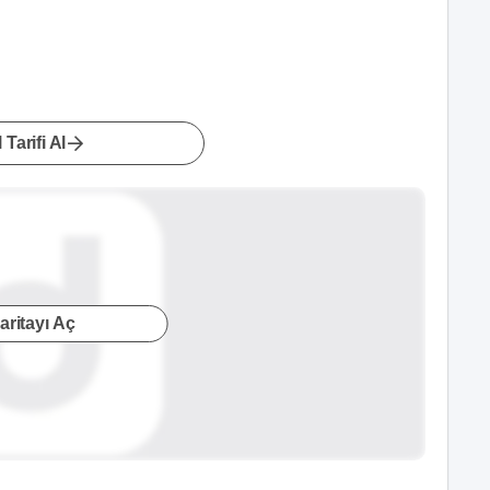
 Tarifi Al
aritayı Aç