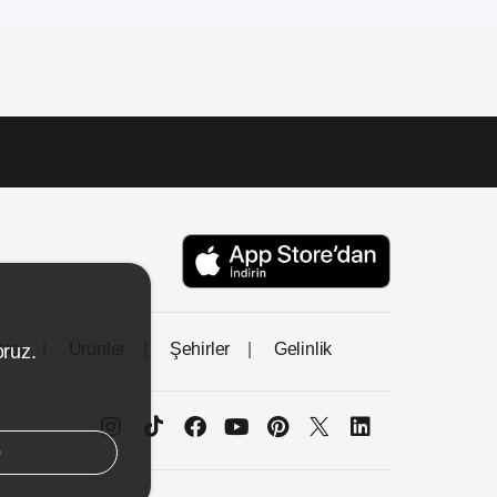
tası
Ürünler
Şehirler
Gelinlik
oruz.
e