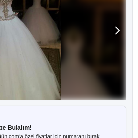
kte Bulalım!
ün.com’a özel fiyatlar için numaranı bırak.