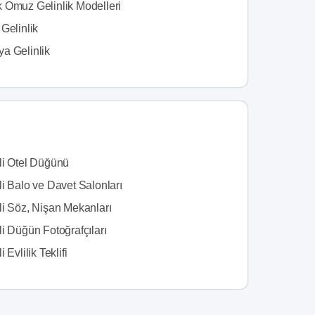
 Omuz Gelinlik Modelleri
Gelinlik
a Gelinlik
li Otel Düğünü
i Balo ve Davet Salonları
li Söz, Nişan Mekanları
i Düğün Fotoğrafçıları
 Evlilik Teklifi