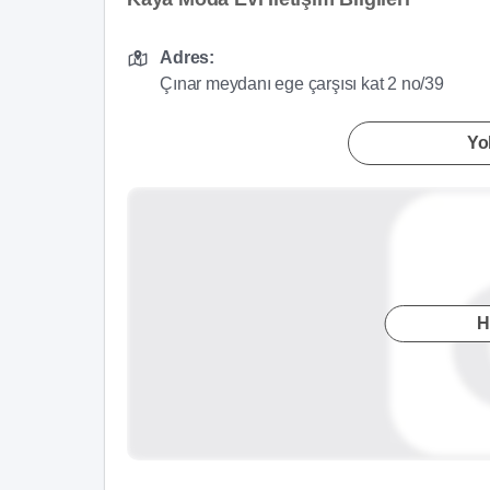
Adres:
Çınar meydanı ege çarşısı kat 2 no/39
Yol
H