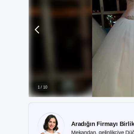
1 / 10
Aradığın Firmayı Birli
Mekandan, gelinlikçiye Düğ