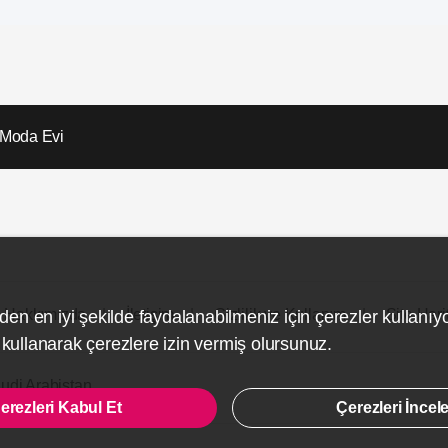
Moda Evi
Hakkımızda
İletişim
Gizlilik ve Kullanım
Site Hari
den en iyi şekilde faydalanabilmeniz için çerezler kullanıy
ullanarak çerezlere izin vermiş olursunuz.
udi Arabistan
erezleri Kabul Et
Çerezleri İncel