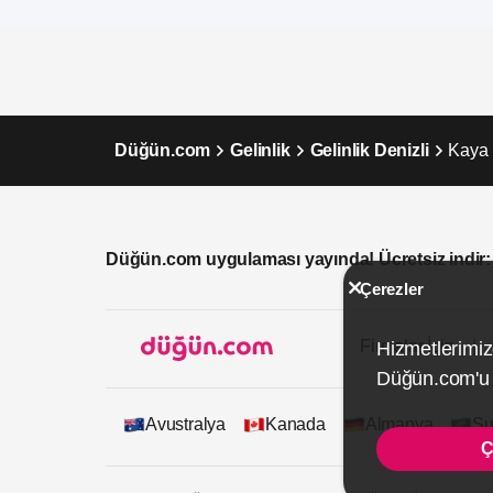
Düğün.com
Gelinlik
Gelinlik Denizli
Kaya 
Düğün.com uygulaması yayında! Ücretsiz indir:
Çerezler
Firmalar İçin
Hizmetlerimiz
Düğün.com'u k
Avustralya
Kanada
Almanya
Su
Ç