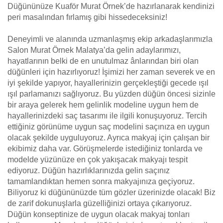
Düğününüze Kuaför Murat Örnek’de hazırlanarak kendinizi
peri masalından fırlamış gibi hissedeceksiniz!
Deneyimli ve alanında uzmanlaşmış ekip arkadaşlarımızla
Salon Murat Örnek Malatya’da gelin adaylarımızı,
hayatlarının belki de en unutulmaz ânlarından biri olan
düğünleri için hazırlıyoruz! İşimizi her zaman severek ve en
iyi şekilde yapıyor, hayallerinizin gerçekleştiği gecede ışıl
ışıl parlamanızı sağlıyoruz. Bu yüzden düğün öncesi sizinle
bir araya gelerek hem gelinlik modeline uygun hem de
hayallerinizdeki saç tasarımı ile ilgili konuşuyoruz. Tercih
ettiğiniz görünüme uygun saç modelini saçınıza en uygun
olacak şekilde uyguluyoruz. Ayrıca makyaj için çalışan bir
ekibimiz daha var. Görüşmelerde istediğiniz tonlarda ve
modelde yüzünüze en çok yakışacak makyajı tespit
ediyoruz. Düğün hazırlıklarınızda gelin saçınız
tamamlandıktan hemen sonra makyajınıza geçiyoruz.
Biliyoruz ki düğününüzde tüm gözler üzerinizde olacak! Biz
de zarif dokunuşlarla güzelliğinizi ortaya çıkarıyoruz.
Düğün konseptinize de uygun olacak makyaj tonları