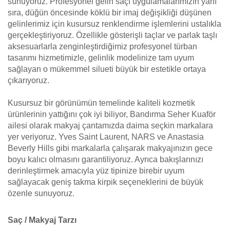
sunuyoruz. Profesyonel gelin saçı uygulamalarımızın yanı
sıra, düğün öncesinde köklü bir imaj değişikliği düşünen
gelinlerimiz için kusursuz renklendirme işlemlerini ustalıkla
gerçekleştiriyoruz. Özellikle gösterişli taçlar ve parlak taşlı
aksesuarlarla zenginleştirdiğimiz profesyonel türban
tasarımı hizmetimizle, gelinlik modelinize tam uyum
sağlayan o mükemmel silueti büyük bir estetikle ortaya
çıkarıyoruz.
Kusursuz bir görünümün temelinde kaliteli kozmetik
ürünlerinin yattığını çok iyi biliyor, Bandırma Seher Kuaför
ailesi olarak makyaj çantamızda daima seçkin markalara
yer veriyoruz. Yves Saint Laurent, NARS ve Anastasia
Beverly Hills gibi markalarla çalışarak makyajınızın gece
boyu kalıcı olmasını garantiliyoruz. Ayrıca bakışlarınızı
derinleştirmek amacıyla yüz tipinize birebir uyum
sağlayacak geniş takma kirpik seçeneklerini de büyük
özenle sunuyoruz.
Saç / Makyaj Tarzı