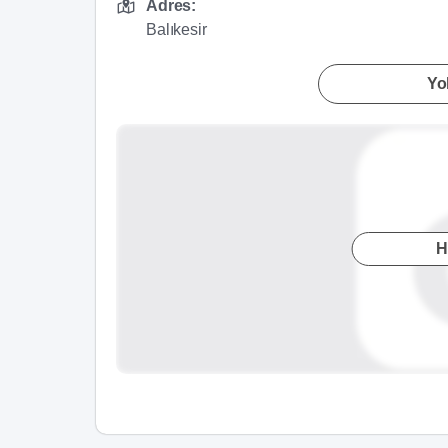
Adres:
Balıkesir
Yol
H