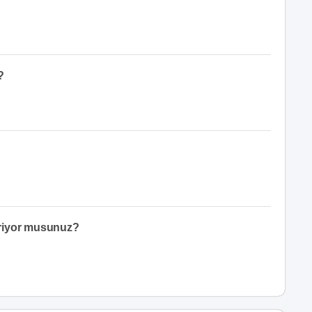
?
eriyor musunuz?