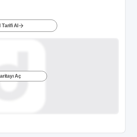
 Tarifi Al
aritayı Aç