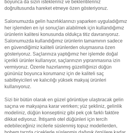
boyunca da sizin istekleriniz ve beklentileriniz
doğrultusunda hareket etmeye özen gösteriyoruz.
Salonumuzda gelin hazırlıklarınızı yaparken uyguladığımız
her işlemden en iyi sonuçları alabilmek için kullandığımız
ürünlerin kalitesi konusunda oldukça titiz davranıyoruz.
Salonumuzda kullandığımız ürünlerin tamamının sadece
en güvendiğimiz kaliteli ürünlerden oluşmasına özen
gösteriyoruz. Saçlarınıza yaptığımız her işlemde doğal
içerikli ürünler kullanıyor, saçlarınızın yıpranmasına izin
vermiyoruz. Özenle hazırlanmış güzelliğinizi düğün
gününüz boyunca korumanız için de kaliteli saç
sabitleyicileri ve kalıcılığı yüksek makyaj ürünleri
kullanıyoruz.
Sizi bir bütün olarak en güzel görüntüye ulaştıracak gelin
saçına ve makyajına karar verirken; yüz şekliniz, gelinlik
modeliniz, düğün konseptiniz gibi pek çok farklı faktöre
dikkat ediyoruz. İhtişamlı otel düğünleri için tercih
edebileceğiniz incilerle süslenmiş topuz modellerden,
bohem tarzda çiçeklerle süslenmiş dağınık örgülere kadar