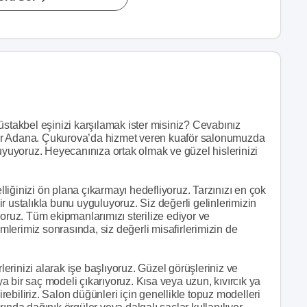
üstakbel eşinizi karşılamak ister misiniz? Cevabınız
uaför Adana. Çukurova’da hizmet veren kuaför salonumuzda
duyuyoruz. Heyecanınıza ortak olmak ve güzel hislerinizi
iğinizi ön plana çıkarmayı hedefliyoruz. Tarzınızı en çok
r ustalıkla bunu uyguluyoruz. Siz değerli gelinlerimizin
nıyoruz. Tüm ekipmanlarımızı sterilize ediyor ve
emlerimiz sonrasında, siz değerli misafirlerimizin de
rlerinizi alarak işe başlıyoruz. Güzel görüşleriniz ve
aya bir saç modeli çıkarıyoruz. Kısa veya uzun, kıvırcık ya
irebiliriz. Salon düğünleri için genellikle topuz modelleri