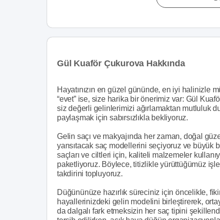
Gül Kuaför Çukurova Hakkında
Hayatınızın en güzel gününde, en iyi halinizle m
“evet” ise, size harika bir önerimiz var: Gül K
siz değerli gelinlerimizi ağırlamaktan mutluluk 
paylaşmak için sabırsızlıkla bekliyoruz.
Gelin saçı ve makyajında her zaman, doğal güzell
yansıtacak saç modellerini seçiyoruz ve büyük bi
saçları ve ciltleri için, kaliteli malzemeler kulla
paketliyoruz. Böylece, titizlikle yürüttüğümüz işl
takdirini topluyoruz.
Düğününüze hazırlık süreciniz için öncelikle, fiki
hayallerinizdeki gelin modelini birleştirerek, ort
da dalgalı fark etmeksizin her saç tipini şekillend