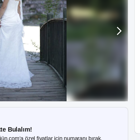
kte Bulalım!
ün.com’a özel fiyatlar için numaranı bırak.