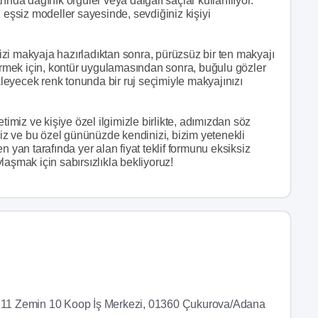
ında dağınık örgüler veya dalgalı saçlar kullanılıyor.
 eşsiz modeller sayesinde, sevdiğiniz kişiyi
inizi makyaja hazırladıktan sonra, pürüzsüz bir ten makyajı
tirmek için, kontür uygulamasından sonra, buğulu gözler
eyecek renk tonunda bir ruj seçimiyle makyajınızı
timiz ve kişiye özel ilgimizle birlikte, adımızdan söz
niz ve bu özel gününüzde kendinizi, bizim yetenekli
n yan tarafında yer alan fiyat teklif formunu eksiksiz
laşmak için sabırsızlıkla bekliyoruz!
o:11 Zemin 10 Koop İş Merkezi, 01360 Çukurova/Adana