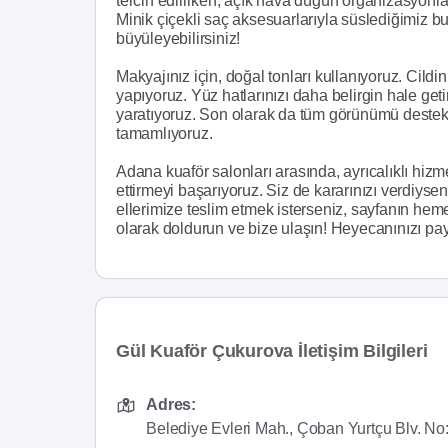
tercih edilirken, açık hava düğün organizasyonlar
Minik çiçekli saç aksesuarlarıyla süslediğimiz bu
büyüleyebilirsiniz!
Makyajınız için, doğal tonları kullanıyoruz. Cild
yapıyoruz. Yüz hatlarınızı daha belirgin hale ge
yaratıyoruz. Son olarak da tüm görünümü destekl
tamamlıyoruz.
Adana kuaför salonları arasında, ayrıcalıklı hizme
ettirmeyi başarıyoruz. Siz de kararınızı verdiyse
ellerimize teslim etmek isterseniz, sayfanın heme
olarak doldurun ve bize ulaşın! Heyecanınızı pay
Gül Kuaför Çukurova İletişim Bilgileri
Adres:
Belediye Evleri Mah., Çoban Yurtçu Blv. N