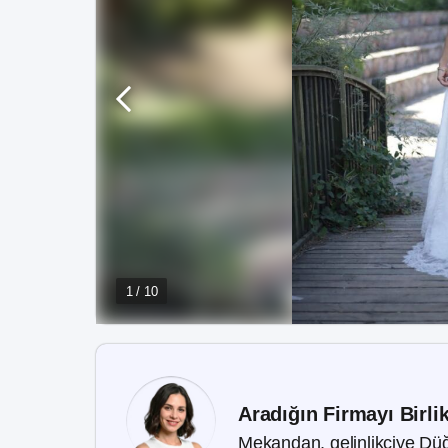
1 / 10
Aradığın Firmayı Birli
Mekandan, gelinlikçiye Düğ