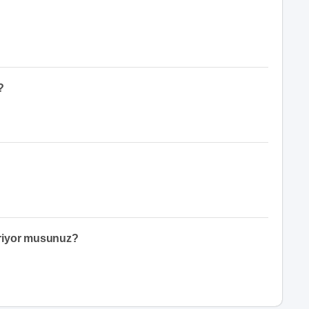
?
eriyor musunuz?